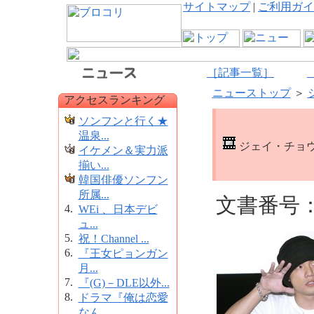
サイトマップ
|
ご利用ガイ
［記事一覧］
ニューストップ
＞
アクセスランキング
ソンフンと行く★
温泉...
ジェイ・チョ
イケメン＆実力派
揃い...
韓国俳優ソンフン
所属...
文書番号：4
4.
WEi 、日本デビ
ュ...
5.
祝！Channel ...
6.
『王女ピョンガン
月...
7.
『(G)－DLE以外...
8.
ドラマ『俺は恋愛
なん...