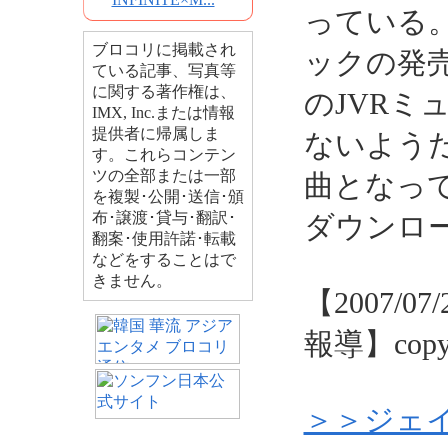
っている
ブロコリに掲載され
ックの発
ている記事、写真等
に関する著作権は、
のJVRミ
IMX, Inc.または情報
提供者に帰属しま
ないよう
す。これらコンテン
ツの全部または一部
曲となっ
を複製･公開･送信･頒
布･譲渡･貸与･翻訳･
ダウンロ
翻案･使用許諾･転載
などをすることはで
きません。
【2007/
報導】copyri
＞＞ジェイ