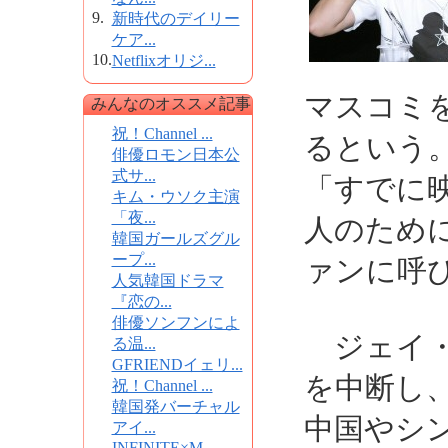
9.
新時代のデイリー
ケア...
10.
Netflixオリジ...
マスコミ
みんなのオススメ記事
祝！Channel ...
るという
俳優ロモン日本公
式サ...
「すでに
キム・ウソク主演
「夜...
人のため
韓国ガールズグル
ープ...
ァンに呼
人気韓国ドラマ
『恋の...
俳優ソンフンによ
ジェイ・
る温...
GFRIENDイェリ...
を中断し
祝！Channel ...
韓国発バーチャル
中国やシ
アイ...
INFINITE×M...