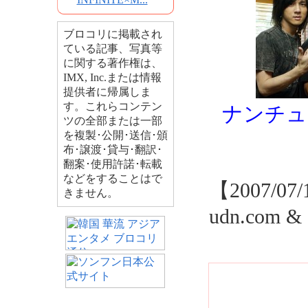
ブロコリに掲載され
ている記事、写真等
に関する著作権は、
IMX, Inc.または情報
提供者に帰属しま
す。これらコンテン
ナンチュ
ツの全部または一部
を複製･公開･送信･頒
布･譲渡･貸与･翻訳･
翻案･使用許諾･転載
などをすることはで
【2007/07/
きません。
udn.com &