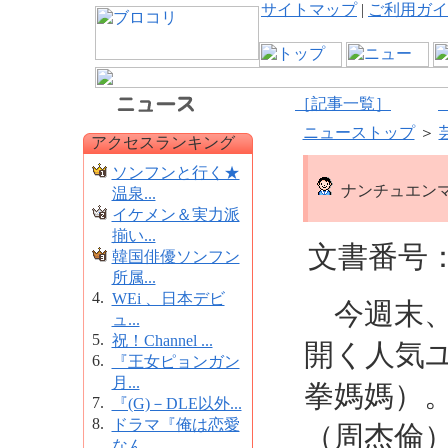
サイトマップ
|
ご利用ガイ
［記事一覧］
ニューストップ
＞
アクセスランキング
ソンフンと行く★
ナンチュエン
温泉...
イケメン＆実力派
揃い...
文書番号：4
韓国俳優ソンフン
所属...
4.
WEi 、日本デビ
今週末、
ュ...
5.
祝！Channel ...
開く人気
6.
『王女ピョンガン
月...
拳媽媽）
7.
『(G)－DLE以外...
8.
ドラマ『俺は恋愛
（周杰倫
なん...