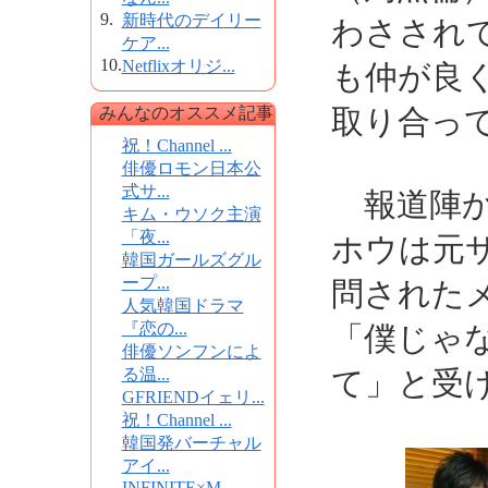
9.
新時代のデイリー
わさされ
ケア...
10.
Netflixオリジ...
も仲が良
みんなのオススメ記事
取り合っ
祝！Channel ...
俳優ロモン日本公
式サ...
報道陣か
キム・ウソク主演
「夜...
ホウは元
韓国ガールズグル
ープ...
問された
人気韓国ドラマ
『恋の...
「僕じゃ
俳優ソンフンによ
る温...
て」と受
GFRIENDイェリ...
祝！Channel ...
韓国発バーチャル
アイ...
INFINITE×M...