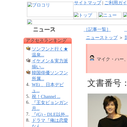
サイトマップ
|
ご利用ガイ
［記事一覧］
ニューストップ
＞
アクセスランキング
ソンフンと行く★
温泉...
マイク・ハー、
イケメン＆実力派
揃い...
韓国俳優ソンフン
所属...
文書番号：4
4.
WEi 、日本デビ
ュ...
5.
祝！Channel ...
6.
『王女ピョンガン
月...
7.
『(G)－DLE以外...
8.
ドラマ『俺は恋愛
なん...