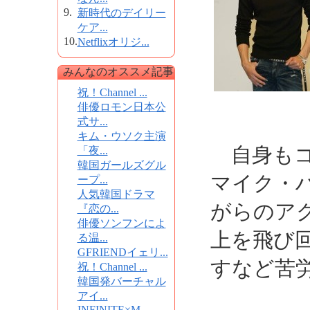
9.
新時代のデイリー
ケア...
10.
Netflixオリジ...
みんなのオススメ記事
祝！Channel ...
俳優ロモン日本公
式サ...
キム・ウソク主演
自身もコ
「夜...
韓国ガールズグル
マイク・ハ
ープ...
人気韓国ドラマ
がらのア
『恋の...
俳優ソンフンによ
上を飛び回
る温...
GFRIENDイェリ...
すなど苦
祝！Channel ...
韓国発バーチャル
アイ...
INFINITE×M...