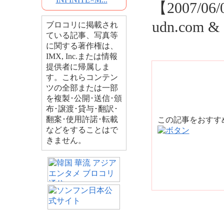
【2007/06/
udn.com &
ブロコリに掲載され
ている記事、写真等
に関する著作権は、
IMX, Inc.または情報
提供者に帰属しま
す。これらコンテン
ツの全部または一部
を複製･公開･送信･頒
布･譲渡･貸与･翻訳･
翻案･使用許諾･転載
この記事をおす
などをすることはで
きません。