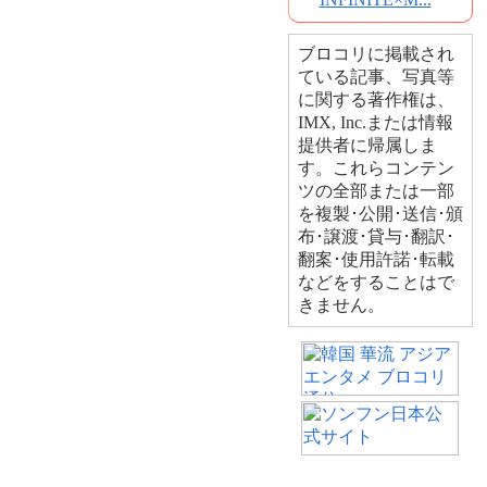
ブロコリに掲載され
ている記事、写真等
に関する著作権は、
IMX, Inc.または情報
提供者に帰属しま
す。これらコンテン
ツの全部または一部
を複製･公開･送信･頒
布･譲渡･貸与･翻訳･
翻案･使用許諾･転載
などをすることはで
きません。