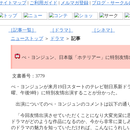
サイトマップ
|
ご利用ガイド
|
メルマガ登録
|
ブログ・サークル
［記事一覧］
［ドラマ］
［シネマ］
ニューストップ
＞
ドラマ
＞
記事
ぺ・ヨンジュン、日本版「ホテリアー」に特別友情
文書番号：3779
ぺ・ヨンジュンが来月19日スタートのテレビ朝日系新ド
曜、午後9時）に特別友情出演することが分かった。
出演についてのぺ・ヨンジュンのコメントは以下の通
「今回友情出演させていただくことになり大変光栄に
ドラマがどのような作品になるのか、今から非常に楽し
のドラマの魅力を知っていただければ、こんなにうれし