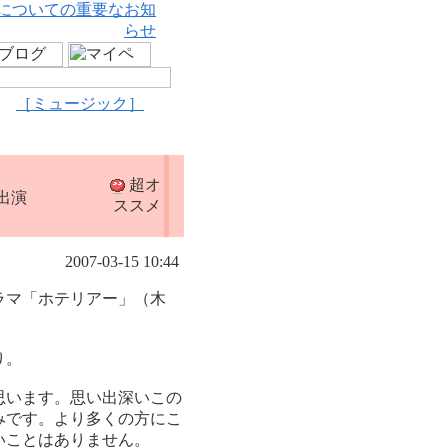
についての重要なお知
らせ
［ミュージック］
超オ
出演
ススメ
2007-03-15 10:44
ラマ「ホテリアー」（木
り。
思います。思い出深いこの
みです。より多くの方にこ
いことはありません。