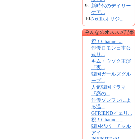
9.
新時代のデイリー
ケア...
10.
Netflixオリジ...
みんなのオススメ記事
祝！Channel ...
俳優ロモン日本公
式サ...
キム・ウソク主演
「夜...
韓国ガールズグル
ープ...
人気韓国ドラマ
『恋の...
俳優ソンフンによ
る温...
GFRIENDイェリ...
祝！Channel ...
韓国発バーチャル
アイ...
INFINITE×M...