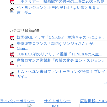
「ホテリアー」映画館での異例の上映に2000人殺到
ペ・ヨンジュンと上戸彩 第1回「よい歯と食育大
賞」受...
カテゴリ最新記事
韓国発GLドラマ「ONnOFF」主演キャストによる ...
爽快復讐ロマンス『親切なソンジュさん』が、
Chan...
TUNEXX初のリアリティ番組『TUNEXXの人生...
痛快ロマンス復讐劇『復讐の化身 ヨン・スジョン』
が ...
キム・ヘユン来日ファンミーティング開催！ プレイ
ガイ...
>
プライバシーポリシー
|
サイトポリシー
|
広告掲載につい