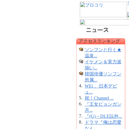
アクセスランキング
ソンフンと行く★
温泉...
イケメン＆実力派
揃い...
韓国俳優ソンフン
所属...
4.
WEi 、日本デビ
ュ...
5.
祝！Channel ...
6.
『王女ピョンガン
月...
7.
『(G)－DLE以外...
8.
ドラマ『俺は恋愛
なん...