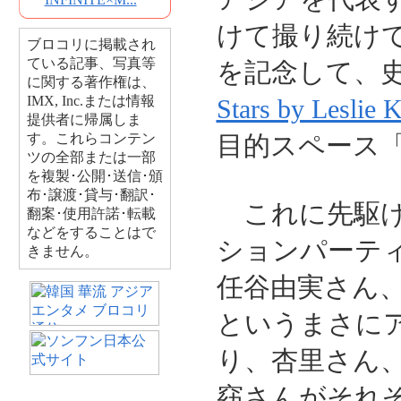
けて撮り続けて完
ブロコリに掲載され
ている記事、写真等
を記念して、
に関する著作権は、
IMX, Inc.または情報
Stars by Leslie 
提供者に帰属しま
す。これらコンテン
目的スペース
ツの全部または一部
を複製･公開･送信･頒
布･譲渡･貸与･翻訳･
これに先駆け
翻案･使用許諾･転載
などをすることはで
ションパーテ
きません。
任谷由実さん、
というまさに
り、杏里さん
窈さんがそれ