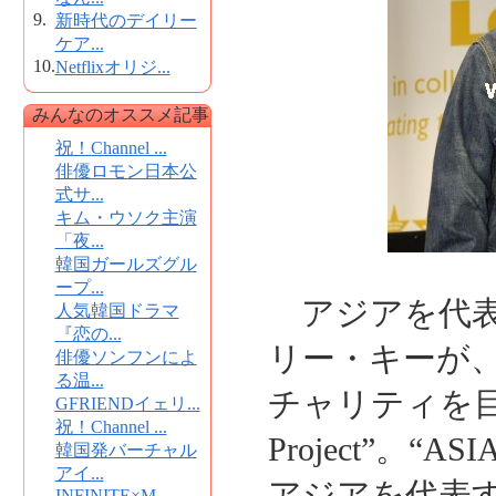
9.
新時代のデイリー
ケア...
10.
Netflixオリジ...
みんなのオススメ記事
祝！Channel ...
俳優ロモン日本公
式サ...
キム・ウソク主演
「夜...
韓国ガールズグル
ープ...
アジアを代表
人気韓国ドラマ
『恋の...
リー・キーが
俳優ソンフンによ
る温...
チャリティを目的
GFRIENDイェリ...
祝！Channel ...
Project”。“
韓国発バーチャル
アイ...
アジアを代表す
INFINITE×M...