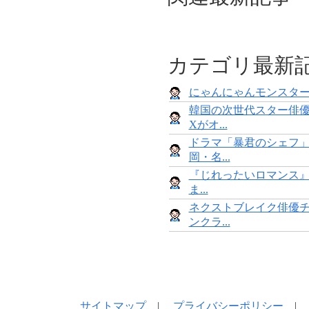
カテゴリ最新
にゃんにゃんモンスターズ×A
韓国の次世代スター俳
Xがオ...
ドラマ「暴君のシェフ」
岡・名...
『じれったいロマンス』全
ま...
ネクストブレイク俳優
ンクラ...
サイトマップ
|
プライバシーポリシー