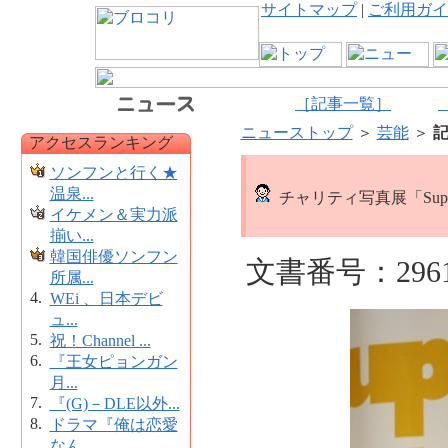
サイトマップ
|
ご利用ガイ
［記事一覧］
ニューストップ
＞
芸能
＞
アクセスランキング
ソンフンと行く★
温泉...
チャリティ写真展「Supe
イケメン＆実力派
揃い...
韓国俳優ソンフン
文書番号：296
所属...
4.
WEi 、日本デビ
ュ...
5.
祝！Channel ...
6.
『王女ピョンガン
月...
7.
『(G)－DLE以外...
8.
ドラマ『俺は恋愛
なん...