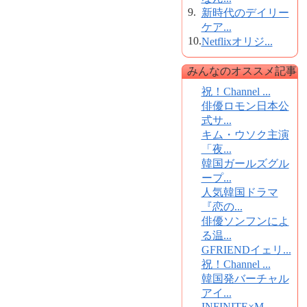
9.
新時代のデイリー
ケア...
10.
Netflixオリジ...
みんなのオススメ記事
祝！Channel ...
俳優ロモン日本公
式サ...
キム・ウソク主演
「夜...
韓国ガールズグル
ープ...
人気韓国ドラマ
『恋の...
俳優ソンフンによ
る温...
GFRIENDイェリ...
祝！Channel ...
韓国発バーチャル
アイ...
INFINITE×M...