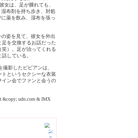
しの彼女は、足が腫れても、
と湿布剤を持ち歩き、対処
びに薬を飲み、湿布を張っ
ンの姿を見て、彼女を外出
と足を交換するお話だった
（笑）。足が治ってくれる
と話している。
を撮影したビビアンは、
ートというセクシーな衣装
サイン会でファンと会うの
opy; udn.com & IMX