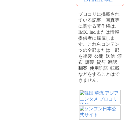
ブロコリに掲載され
ている記事、写真等
に関する著作権は、
IMX, Inc.または情報
提供者に帰属しま
す。これらコンテン
ツの全部または一部
を複製･公開･送信･頒
布･譲渡･貸与･翻訳･
翻案･使用許諾･転載
などをすることはで
きません。