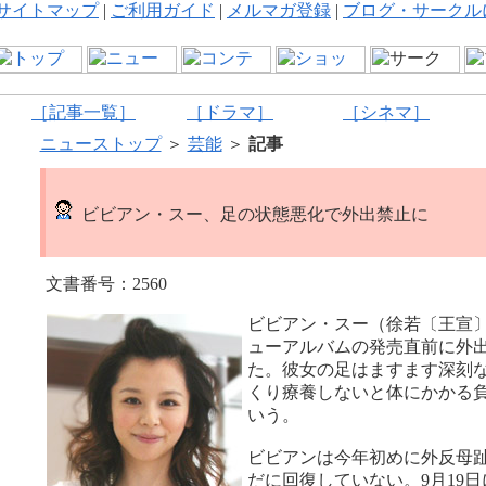
サイトマップ
|
ご利用ガイド
|
メルマガ登録
|
ブログ・サークル
［記事一覧］
［ドラマ］
［シネマ］
ニューストップ
＞
芸能
＞
記事
ビビアン・スー、足の状態悪化で外出禁止に
文書番号：2560
ビビアン・スー（徐若〔王宣
ューアルバムの発売直前に外
た。彼女の足はますます深刻
くり療養しないと体にかかる
いう。
ビビアンは今年初めに外反母
だに回復していない。9月19