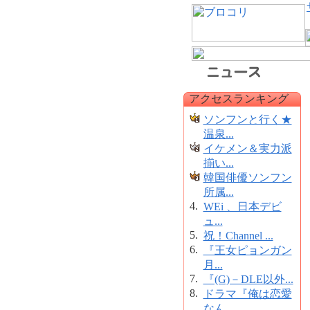
アクセスランキング
ソンフンと行く★
温泉...
イケメン＆実力派
揃い...
韓国俳優ソンフン
所属...
4.
WEi 、日本デビ
ュ...
5.
祝！Channel ...
6.
『王女ピョンガン
月...
7.
『(G)－DLE以外...
8.
ドラマ『俺は恋愛
なん...