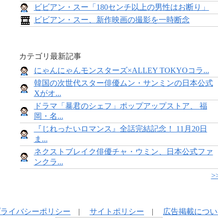
ビビアン・スー「180センチ以上の男性はお断り」
ビビアン・スー、新作映画の撮影を一時断念
カテゴリ最新記事
にゃんにゃんモンスターズ×ALLEY TOKYOコラ...
韓国の次世代スター俳優ムン・サンミンの日本公式
Xがオ...
ドラマ「暴君のシェフ」ポップアップストア、 福
岡・名...
『じれったいロマンス』全話完結記念！ 11月20日
ま...
ネクストブレイク俳優チャ・ウミン、日本公式ファ
ンクラ...
>
プライバシーポリシー
|
サイトポリシー
|
広告掲載につい