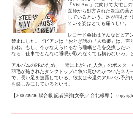
「Vivi And」に向けて大忙
医師から処方された炎症の薬
しているという。足が痛むた
ている姿はとても痛々しい。
レコード会社はそんなビビア
禁止にした。ビビアンは「おとぎ話の『人魚姫』は、声
わね。もし、今かなえられるなら睡眠と足を交換したい
なら、仕事でどんなに睡眠が取れなくても構わないわ」
アルバムのPRのため、「陸に上がった人魚」のポスター
羽毛が施されたタンクトップに魚の尾ひれがついたスカ
で、長い足を披露している。彼女は今週のアルバム予約
を楽しみにしているという。
【2006/09/06 聯合報 記者張雅[女亭]／台北報導 】 copyright &c