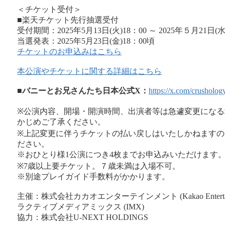
＜チケット受付＞
■楽天チケット先行抽選受付
受付期間：2025年5月13日(火)18：00 ～ 2025年５月21日(水
当選発表：2025年5月23日(金)18：00頃
チケットのお申込みはこちら
本公演やチケットに関する詳細はこちら
■バニーとお兄さんたち日本公式X：
https://x.com/crusholo
※公演内容、開場・開演時間、出演者等は急遽変更になる
かじめご了承ください。
※上記変更に伴うチケットの払い戻しはいたしかねますの
ださい。
※おひとり様1公演につき4枚までお申込みいただけます
※7歳以上要チケット。７歳未満は入場不可。
※別途プレイガイド手数料がかかります。
主催：株式会社カカオエンターテインメント (Kakao Entertai
ラクティブメディアミックス (IMX)
協力：株式会社U-NEXT HOLDINGS