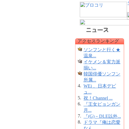
アクセスランキング
ソンフンと行く★
温泉...
イケメン＆実力派
揃い...
韓国俳優ソンフン
所属...
4.
WEi 、日本デビ
ュ...
5.
祝！Channel ...
6.
『王女ピョンガン
月...
7.
『(G)－DLE以外...
8.
ドラマ『俺は恋愛
なん...