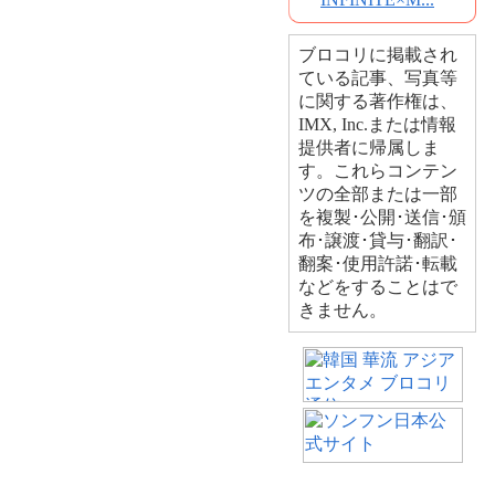
ブロコリに掲載され
ている記事、写真等
に関する著作権は、
IMX, Inc.または情報
提供者に帰属しま
す。これらコンテン
ツの全部または一部
を複製･公開･送信･頒
布･譲渡･貸与･翻訳･
翻案･使用許諾･転載
などをすることはで
きません。