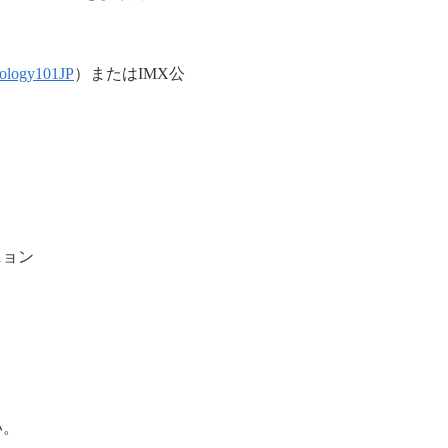
ology101JP
）またはIMX公
ニョン
い。