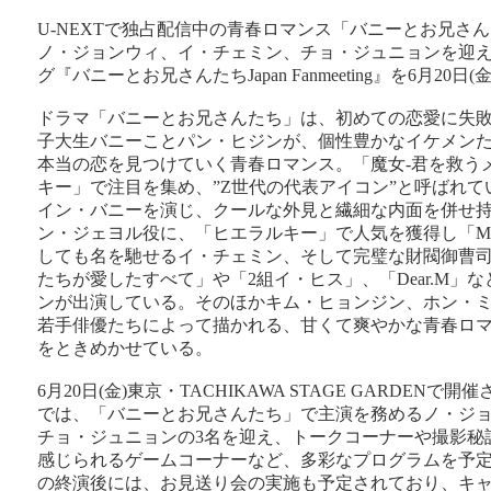
U-NEXTで独占配信中の青春ロマンス「バニーとお兄さ
ノ・ジョンウィ、イ・チェミン、チョ・ジュニョンを迎
グ『バニーとお兄さんたちJapan Fanmeeting』を6月20
ドラマ「バニーとお兄さんたち」は、初めての恋愛に失
子大生バニーことパン・ヒジンが、個性豊かなイケメン
本当の恋を見つけていく青春ロマンス。「魔女-君を救う
キー」で注目を集め、”Z世代の代表アイコン”と呼ばれ
イン・バニーを演じ、クールな外見と繊細な内面を併せ
ン・ジェヨル役に、「ヒエラルキー」で人気を獲得し「MUS
しても名を馳せるイ・チェミン、そして完璧な財閥御曹
たちが愛したすべて」や「2組イ・ヒス」、「Dear.M」
ンが出演している。そのほかキム・ヒョンジン、ホン・
若手俳優たちによって描かれる、甘くて爽やかな青春ロ
をときめかせている。
6月20日(金)東京・TACHIKAWA STAGE GARDEN
では、「バニーとお兄さんたち」で主演を務めるノ・ジ
チョ・ジュニョンの3名を迎え、トークコーナーや撮影秘
感じられるゲームコーナーなど、多彩なプログラムを予
の終演後には、お見送り会の実施も予定されており、キ