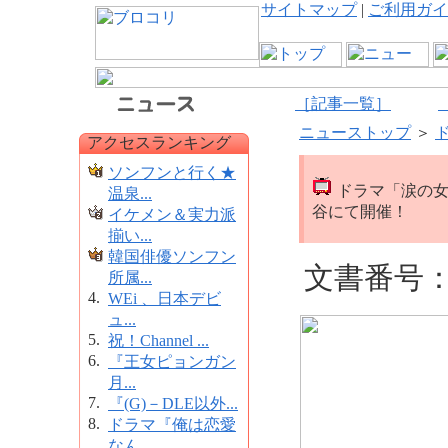
サイトマップ
|
ご利用ガイ
［記事一覧］
ニューストップ
＞
アクセスランキング
ソンフンと行く★
ドラマ「涙の女
温泉...
谷にて開催！
イケメン＆実力派
揃い...
韓国俳優ソンフン
文書番号：1
所属...
4.
WEi 、日本デビ
ュ...
5.
祝！Channel ...
6.
『王女ピョンガン
月...
7.
『(G)－DLE以外...
8.
ドラマ『俺は恋愛
なん...