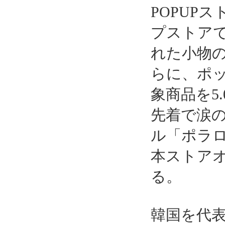
POPUP
プストア
れた小物
らに、ポ
象商品を5
先着で涙の
ル「ポラ
本ストア
る。
韓国を代