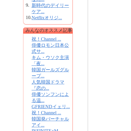
9.
新時代のデイリー
ケア...
10.
Netflixオリジ...
みんなのオススメ記事
祝！Channel ...
俳優ロモン日本公
式サ...
キム・ウソク主演
「夜...
韓国ガールズグル
ープ...
人気韓国ドラマ
『恋の...
俳優ソンフンによ
る温...
GFRIENDイェリ...
祝！Channel ...
韓国発バーチャル
アイ...
INFINITE×M...