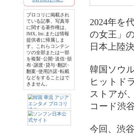
ブロコリに掲載され
2024年
ている記事、写真等
に関する著作権は、
の女王」
IMX, Inc.または情報
提供者に帰属しま
日本上陸
す。これらコンテン
ツの全部または一部
を複製･公開･送信･頒
布･譲渡･貸与･翻訳･
韓国ソウ
翻案･使用許諾･転載
などをすることはで
ヒットド
きません。
ストアが、
コード渋
今回、渋谷