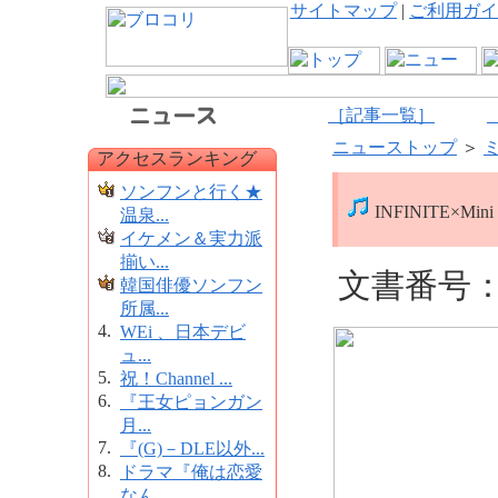
サイトマップ
|
ご利用ガイ
［記事一覧］
ニューストップ
＞
アクセスランキング
ソンフンと行く★
INFINITE×M
温泉...
イケメン＆実力派
揃い...
文書番号：1
韓国俳優ソンフン
所属...
4.
WEi 、日本デビ
ュ...
5.
祝！Channel ...
6.
『王女ピョンガン
月...
7.
『(G)－DLE以外...
8.
ドラマ『俺は恋愛
なん...