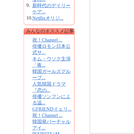
9.
新時代のデイリー
ケア...
10.
Netflixオリジ...
みんなのオススメ記事
祝！Channel ...
俳優ロモン日本公
式サ...
キム・ウソク主演
「夜...
韓国ガールズグル
ープ...
人気韓国ドラマ
『恋の...
俳優ソンフンによ
る温...
GFRIENDイェリ...
祝！Channel ...
韓国発バーチャル
アイ...
INFINITE×M...