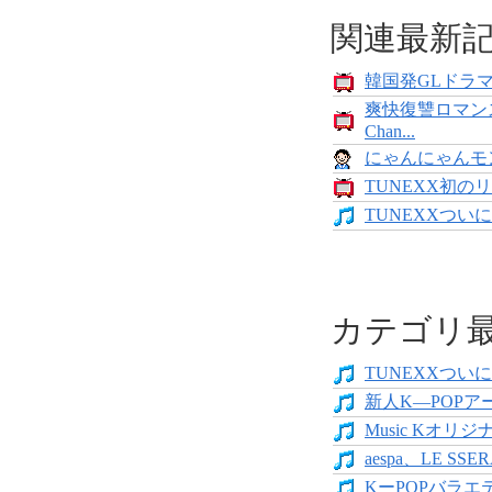
関連最新
韓国発GLドラマ「
爽快復讐ロマン
Chan...
にゃんにゃんモンス
TUNEXX初のリ
TUNEXXついにデ
カテゴリ
TUNEXXついにデ
新人K―POPア
Music Kオリジ
aespa、LE SS
KーPOPバラエテ