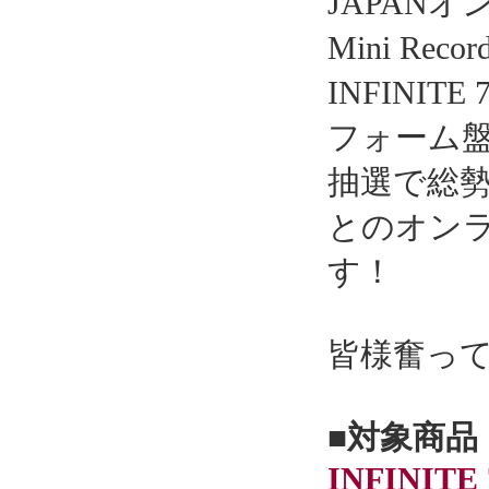
JAPAN
Mini Re
INFINITE
フォーム
抽選で総勢5
とのオン
す！
皆様奮っ
■対象商品
INFINITE 