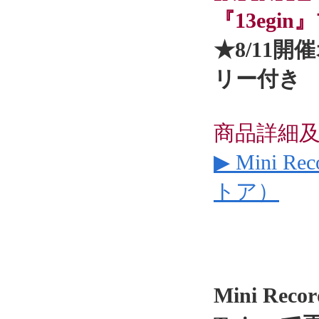
『13eg
★8/11
リー付き
商品詳細
▶ Mini 
トア）
Mini Re