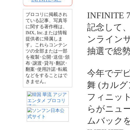
INFINITE
ブロコリに掲載され
ている記事、写真等
記念して、INF
に関する著作権は、
IMX, Inc.または情報
ンラインサ
提供者に帰属しま
す。これらコンテン
抽選で総勢
ツの全部または一部
を複製･公開･送信･頒
布･譲渡･貸与･翻訳･
翻案･使用許諾･転載
今年でデビ
などをすることはで
きません。
舞 (カルグ
フィニット
らがニュー
ムバック