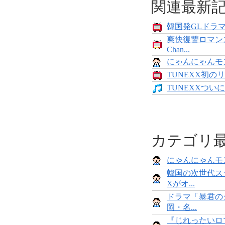
関連最新
韓国発GLドラマ「
爽快復讐ロマン
Chan...
にゃんにゃんモンス
TUNEXX初のリ
TUNEXXついにデ
カテゴリ
にゃんにゃんモンス
韓国の次世代ス
Xがオ...
ドラマ「暴君の
岡・名...
『じれったいロマ