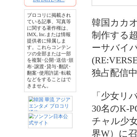
ブロコリに掲載され
韓国カカ
ている記事、写真等
に関する著作権は、
制作する
IMX, Inc.または情報
提供者に帰属しま
ーサバイ
す。これらコンテン
ツの全部または一部
(RE:VE
を複製･公開･送信･頒
布･譲渡･貸与･翻訳･
独占配信
翻案･使用許諾･転載
などをすることはで
きません。
「少女リ
30名のK
チャル少
界W）に