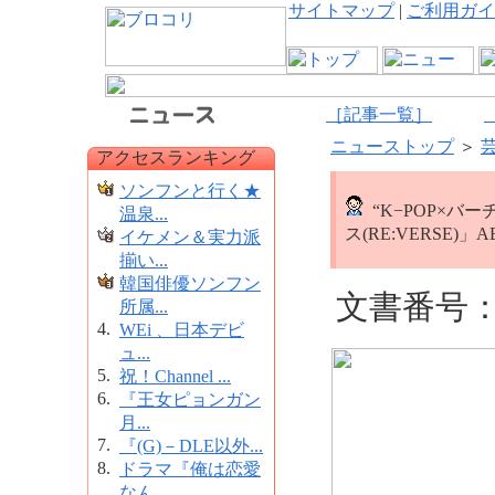
サイトマップ
|
ご利用ガイ
［記事一覧］
ニューストップ
＞
アクセスランキング
ソンフンと行く★
“K−POP×バ
温泉...
ス(RE:VERSE)
イケメン＆実力派
揃い...
韓国俳優ソンフン
文書番号：1
所属...
4.
WEi 、日本デビ
ュ...
5.
祝！Channel ...
6.
『王女ピョンガン
月...
7.
『(G)－DLE以外...
8.
ドラマ『俺は恋愛
なん...