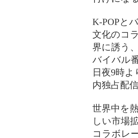
K-POP
文化のコ
界に誘う
バイバル
日夜9時よ
内独占配
世界中を熱
しい市場拡
コラボレ