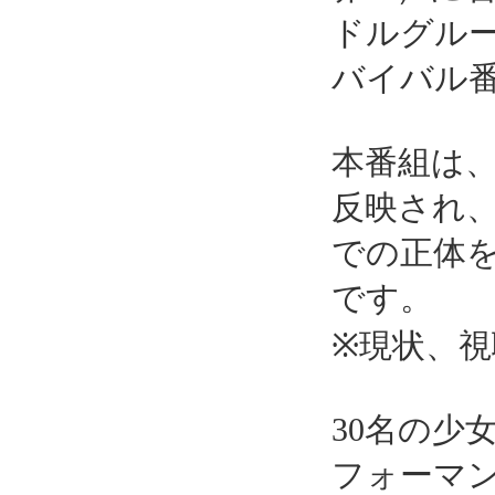
ドルグル
バイバル
本番組は、
反映され
での正体
です。
※現状、
30名の少
フォーマ