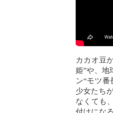
カカオ豆
姫”や、
ン“モツ番
少女たち
なくても
付けにな