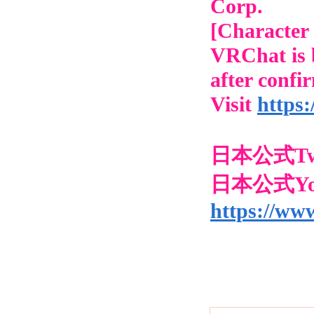
Corp.
[Character
VRChat is 
after conf
Visit
https:
日本公式Twi
日本公式Yo
https://ww