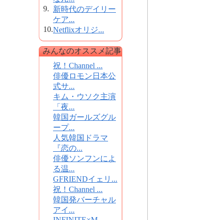
9.
新時代のデイリー
ケア...
10.
Netflixオリジ...
みんなのオススメ記事
祝！Channel ...
俳優ロモン日本公
式サ...
キム・ウソク主演
「夜...
韓国ガールズグル
ープ...
人気韓国ドラマ
『恋の...
俳優ソンフンによ
る温...
GFRIENDイェリ...
祝！Channel ...
韓国発バーチャル
アイ...
INFINITE×M...