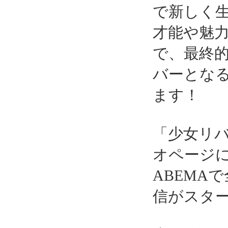
で新しく
才能や魅
で、最終
バーとな
ます！
「少女リバ
オページ
ABEMA
信がスタ