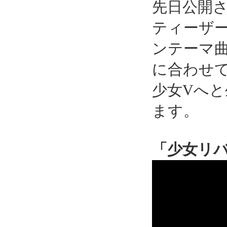
先日公開
ティーザ
ンテーマ曲で
に合わせ
少女Vへ
ます。
「少女リ