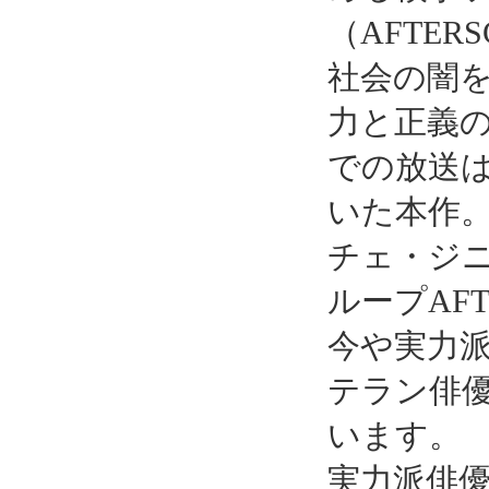
（AFTE
社会の闇
力と正義
での放送
いた本作
チェ・ジ
ループAF
今や実力
テラン俳
います。
実力派俳