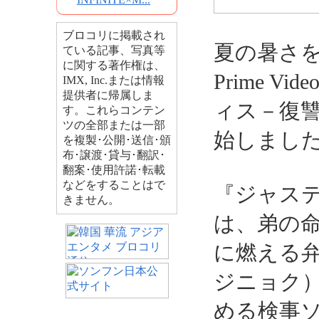
ブロコリに掲載され
夏の暑さを
ている記事、写真等
に関する著作権は、
Prime 
IMX, Inc.または情報
提供者に帰属しま
ィス－復
す。これらコンテン
ツの全部または一部
始しまし
を複製･公開･送信･頒
布･譲渡･貸与･翻訳･
翻案･使用許諾･転載
などをすることはで
『ジャス
きません。
は、弟の
に燃える
ジニョク
める検事