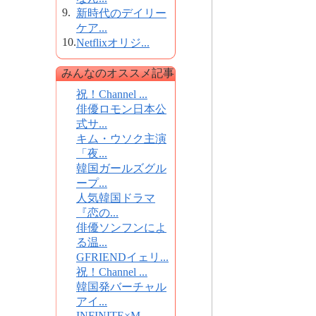
9.
新時代のデイリー
ケア...
10.
Netflixオリジ...
みんなのオススメ記事
祝！Channel ...
俳優ロモン日本公
式サ...
キム・ウソク主演
「夜...
韓国ガールズグル
ープ...
人気韓国ドラマ
『恋の...
俳優ソンフンによ
る温...
GFRIENDイェリ...
祝！Channel ...
韓国発バーチャル
アイ...
INFINITE×M...