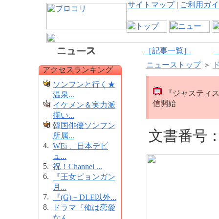
サイトマップ
|
ご利用ガイ
［記事一覧］
ニューストップ
＞
アクセスランキング
ソンフンと行く★
『ジャスティス－復
温泉...
信開始
イケメン＆実力派
揃い...
韓国俳優ソンフン
文書番号：1
所属...
4.
WEi 、日本デビ
ュ...
5.
祝！Channel ...
6.
『王女ピョンガン
月...
7.
『(G)－DLE以外...
8.
ドラマ『俺は恋愛
なん...