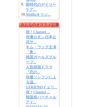
9.
新時代のデイリー
ケア...
10.
Netflixオリジ...
みんなのオススメ記事
祝！Channel ...
俳優ロモン日本公
式サ...
キム・ウソク主演
「夜...
韓国ガールズグル
ープ...
人気韓国ドラマ
『恋の...
俳優ソンフンによ
る温...
GFRIENDイェリ...
祝！Channel ...
韓国発バーチャル
アイ...
INFINITE×M...