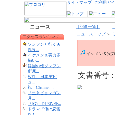
サイトマップ
|
ご利用ガイ
［記事一覧］
ニューストップ
＞
アクセスランキング
ソンフンと行く★
温泉...
イケメン＆実力
イケメン＆実力派
揃い...
韓国俳優ソンフン
所属...
文書番号：1
4.
WEi 、日本デビ
ュ...
5.
祝！Channel ...
6.
『王女ピョンガン
月...
7.
『(G)－DLE以外...
8.
ドラマ『俺は恋愛
なん...