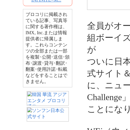
ブロコリに掲載され
ている記事、写真等
全員がオ
に関する著作権は、
IMX, Inc.または情報
組ボーイズ
提供者に帰属しま
す。これらコンテン
が
ツの全部または一部
を複製･公開･送信･頒
ついに日
布･譲渡･貸与･翻訳･
翻案･使用許諾･転載
式サイト＆
などをすることはで
きません。
に、ニューア
Challe
ことにな