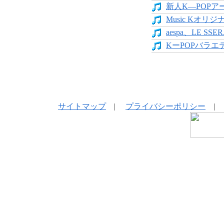
新人K―POPア
Music Kオリジ
aespa、LE SS
KーPOPバラエテ
サイトマップ
|
プライバシーポリシー