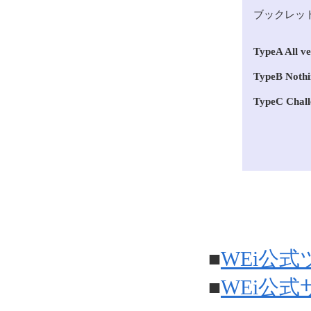
ブックレッ
TypeA All v
TypeB Nothi
TypeC Chall
■
WEi公
■
WEi公式