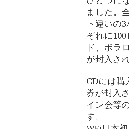
ひとつに
ました。
ト違いの
ぞれに10
ド、ポラロ
が封入さ
CDには
券が封入
イン会等
す。
WEi日本