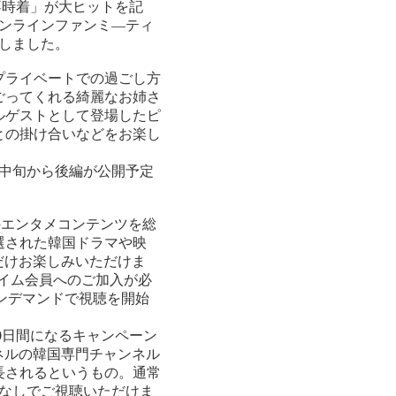
の不時着」が大ヒットを記
オンラインファンミ―ティ
しました。
プライベートでの過ごし方
ごってくれる綺麗なお姉さ
ルゲストとして登場したピ
との掛け合いなどをお楽し
月中旬から後編が公開予定
のエンタメコンテンツを総
選された韓国ドラマや映
なだけお楽しみいただけま
ライム会員へのご加入が必
にオンデマンドで視聴を開始
60日間になるキャンペーン
ャンネルの韓国専門チャンネル
長されるというもの。通常
金なしでご視聴いただけま