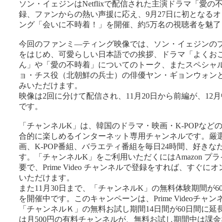
ソン・イェジンはNetflixで配信された主演ドラマ「愛
録、ファンからの熱い声援に応え、9月27日に初となる
ング「会いに不時着！」を開催、約5万名の視聴者を魅了
今回のファンミ―ティング映像では、ソン・イェジンの
をはじめ、可愛らしい日本語での挨拶、ドラマ「よくお
ん」や「愛の不時着」についてのトーク、またスペシャ
ョ・チス役（北朝鮮の兵士）の俳優ヤン・ギョンウォン
みいただけます。
映像は2回に分けて配信され、11月20日から前編が、12
です。
「チャンネルK」は、韓国のドラマ・映画・K-POPなど
合的に楽しめるインターネット専用チャンネルです。厳
画、K-POP番組、バラエティ番組を毎日24時間、好き
す。「チャンネルK」をご利用いただくにはAmazon プ
要で、Prime Video チャンネルで登録をすれば、すぐ
いただけます。
また11月30日まで、「チャンネルK」の無料体験期間が
を開催中です。このキャンペーンは、Prime Videoチ
「チャンネルＫ」の無料お試し期間14日間が60日間に延
は月500円の有料チャンネルが、無料お試し期間中は課