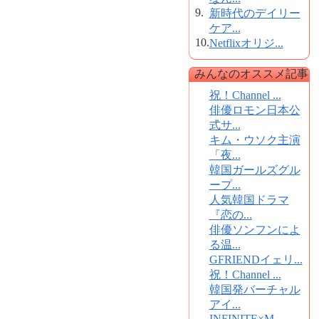
9.
新時代のデイリー
ケア...
10.
Netflixオリジ...
みんなのオススメ記事
祝！Channel ...
俳優ロモン日本公
式サ...
キム・ウソク主演
「夜...
韓国ガールズグル
ープ...
人気韓国ドラマ
『恋の...
俳優ソンフンによ
る温...
GFRIENDイェリ...
祝！Channel ...
韓国発バーチャル
アイ...
INFINITE×M...