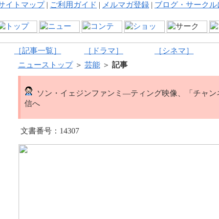
サイトマップ
|
ご利用ガイド
|
メルマガ登録
|
ブログ・サークル
［記事一覧］
［ドラマ］
［シネマ］
ニューストップ
＞
芸能
＞
記事
ソン・イェジンファンミ―ティング映像、「チャン
信へ
文書番号：14307