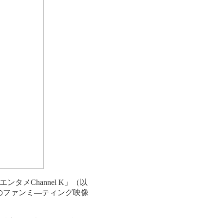
エンタメChannel K」（以
のファンミ―ティング映像