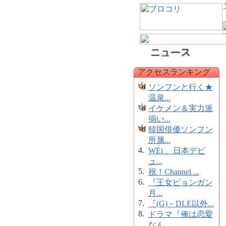
アクセスランキング
ソンフンと行く★
温泉...
イケメン＆実力派
揃い...
韓国俳優ソンフン
所属...
4.
WEi 、日本デビ
ュ...
5.
祝！Channel ...
6.
『王女ピョンガン
月...
7.
『(G)－DLE以外...
8.
ドラマ『俺は恋愛
なん...