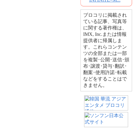
ブロコリに掲載され
ている記事、写真等
に関する著作権は、
IMX, Inc.または情報
提供者に帰属しま
す。これらコンテン
ツの全部または一部
を複製･公開･送信･頒
布･譲渡･貸与･翻訳･
翻案･使用許諾･転載
などをすることはで
きません。