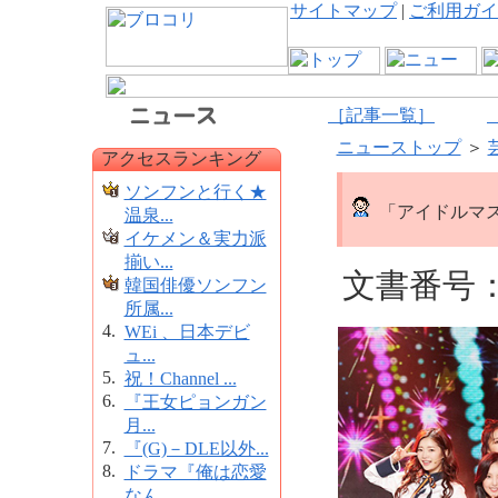
サイトマップ
|
ご利用ガイ
［記事一覧］
ニューストップ
＞
アクセスランキング
ソンフンと行く★
「アイドルマスタ
温泉...
イケメン＆実力派
揃い...
文書番号：1
韓国俳優ソンフン
所属...
4.
WEi 、日本デビ
ュ...
5.
祝！Channel ...
6.
『王女ピョンガン
月...
7.
『(G)－DLE以外...
8.
ドラマ『俺は恋愛
なん...