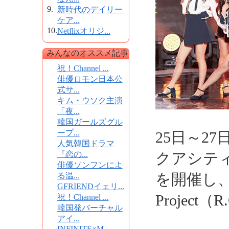
9.
新時代のデイリー
ケア...
10.
Netflixオリジ...
みんなのオススメ記事
祝！Channel ...
俳優ロモン日本公
式サ...
キム・ウソク主演
「夜...
韓国ガールズグル
ープ...
25日～2
人気韓国ドラマ
『恋の...
クアシテ
俳優ソンフンによ
を開催し、大
る温...
GFRIENDイェリ...
Project（R
祝！Channel ...
韓国発バーチャル
アイ...
INFINITE×M...