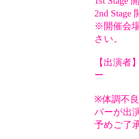
1st Stage
2nd Stage
※開催会
さい。
【出演者】Rea
ー
※体調不
バーが出
予めご了