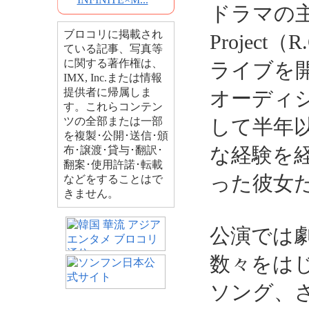
ドラマの主演
ブロコリに掲載され
Project
ている記事、写真等
に関する著作権は、
ライブを
IMX, Inc.または情報
提供者に帰属しま
オーディ
す。これらコンテン
ツの全部または一部
して半年
を複製･公開･送信･頒
な経験を
布･譲渡･貸与･翻訳･
翻案･使用許諾･転載
った彼女
などをすることはで
きません。
公演では
数々をは
ソング、さら