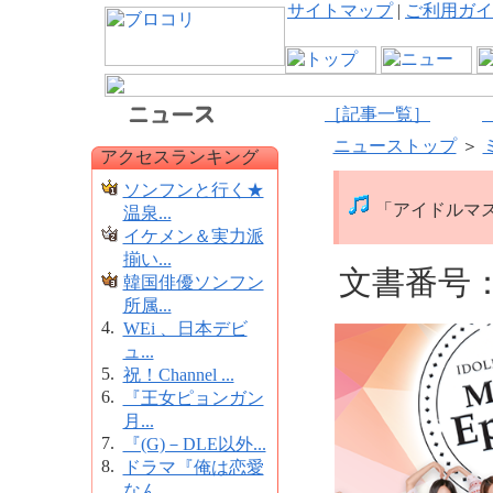
サイトマップ
|
ご利用ガイ
［記事一覧］
ニューストップ
＞
アクセスランキング
ソンフンと行く★
「アイドルマスタ
温泉...
イケメン＆実力派
揃い...
文書番号：1
韓国俳優ソンフン
所属...
4.
WEi 、日本デビ
ュ...
5.
祝！Channel ...
6.
『王女ピョンガン
月...
7.
『(G)－DLE以外...
8.
ドラマ『俺は恋愛
なん...