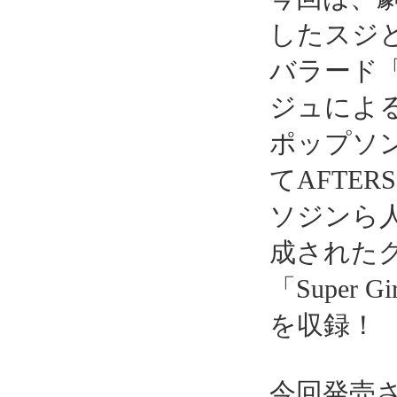
したスジ
バラード「
ジュによ
ポップソング「
てAFTERS
ソジンら人
成されたグ
「Super G
を収録！
今回発売さ