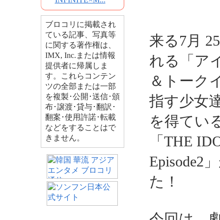
ブロコリに掲載され
ている記事、写真等
来る7月 
に関する著作権は、
IMX, Inc.または情報
れる「アイ
提供者に帰属しま
す。これらコンテン
＆トーク
ツの全部または一部
を複製･公開･送信･頒
指す少女
布･譲渡･貸与･翻訳･
翻案･使用許諾･転載
を得てい
などをすることはで
「THE ID
きません。
Episo
た！
今回は、