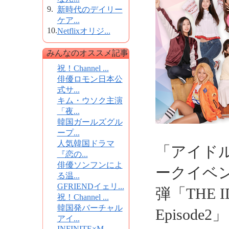
9.
新時代のデイリー
ケア...
10.
Netflixオリジ...
みんなのオススメ記事
祝！Channel ...
俳優ロモン日本公
式サ...
キム・ウソク主演
「夜...
韓国ガールズグル
ープ...
人気韓国ドラマ
「アイドル
『恋の...
俳優ソンフンによ
ークイベ
る温...
GFRIENDイェリ...
弾「THE I
祝！Channel ...
韓国発バーチャル
Episod
アイ...
INFINITE×M...