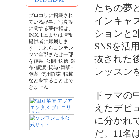
たちの夢
ブロコリに掲載され
インキャ
ている記事、写真等
に関する著作権は、
ションと
IMX, Inc.または情報
提供者に帰属しま
SNSを活
す。これらコンテン
ツの全部または一部
抜された
を複製･公開･送信･頒
布･譲渡･貸与･翻訳･
レッスン
翻案･使用許諾･転載
などをすることはで
きません。
ドラマの
えたデビ
に分かれ
だ。11