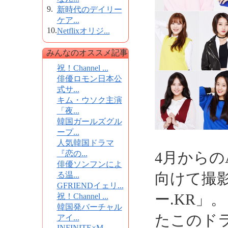
9.
新時代のデイリー
ケア...
10.
Netflixオリジ...
みんなのオススメ記事
祝！Channel ...
俳優ロモン日本公
式サ...
キム・ウソク主演
「夜...
韓国ガールズグル
ープ...
人気韓国ドラマ
『恋の...
4月からの
俳優ソンフンによ
向けて撮
る温...
GFRIENDイェリ...
ー.KR」
祝！Channel ...
韓国発バーチャル
たこのド
アイ...
INFINITE×M...