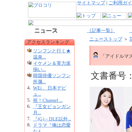
サイトマップ
|
ご利用ガイ
［記事一覧］
ニューストップ
＞
アクセスランキング
ソンフンと行く★
「アイドルマス
温泉...
イケメン＆実力派
揃い...
文書番号：1
韓国俳優ソンフン
所属...
4.
WEi 、日本デビ
ュ...
5.
祝！Channel ...
6.
『王女ピョンガン
月...
7.
『(G)－DLE以外...
8.
ドラマ『俺は恋愛
なん...