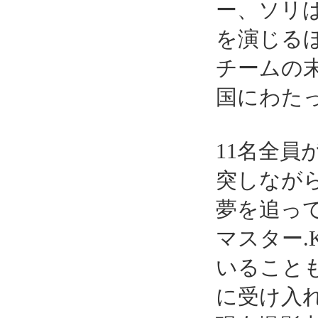
ー、ソリ
を演じるほ
チームの
国にわた
11名全
突しなが
夢を追っ
マスター.
いること
に受け入