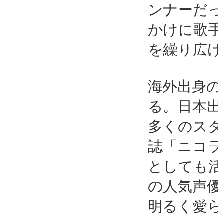
ンナーだ
かけに歌
を繰り広
海外出身
る。日本出
多くのス
誌「ニコ
としても
の人気声
明るく愛