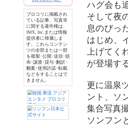
ハグ会も
ブロコリに掲載され
そして夜
ている記事、写真等
息のぴっ
に関する著作権は、
IMX, Inc.または情報
はじめ、
提供者に帰属しま
す。これらコンテン
上げてく
ツの全部または一部
を複製･公開･送信･頒
が登場す
布･譲渡･貸与･翻訳･
翻案･使用許諾･転載
などをすることはで
きません。
更に温泉
ント、ソ
集合写真撮
ソンフン