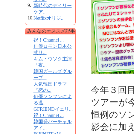
9.
新時代のデイリー
ケア...
10.
Netflixオリジ...
みんなのオススメ記事
祝！Channel ...
俳優ロモン日本公
式サ...
キム・ウソク主演
「夜...
韓国ガールズグル
ープ...
人気韓国ドラマ
今年３回
『恋の...
俳優ソンフンによ
ツアーが
る温...
GFRIENDイェリ...
恒例のソ
祝！Channel ...
韓国発バーチャル
影会に加
アイ...
INFINITE×M...