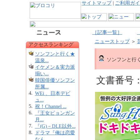
サイトマップ
|
ご利用ガイ
［記事一覧］
ニューストップ
＞
アクセスランキング
ソンフンと行く★
ソンフンと行
温泉...
イケメン＆実力派
揃い...
文書番号：1
韓国俳優ソンフン
所属...
4.
WEi 、日本デビ
ュ...
5.
祝！Channel ...
6.
『王女ピョンガン
月...
7.
『(G)－DLE以外...
8.
ドラマ『俺は恋愛
なん...