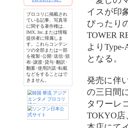
「愛しのマ
イスが印
ブロコリに掲載され
ている記事、写真等
ぴったり
に関する著作権は、
IMX, Inc.または情報
TOWER R
提供者に帰属しま
す。これらコンテン
よりType
ツの全部または一部
を複製･公開･送信･頒
となる。
布･譲渡･貸与･翻訳･
翻案･使用許諾･転載
などをすることはで
発売に伴い
きません。
の三日間
タワーレコ
TOKYO店
本店にて