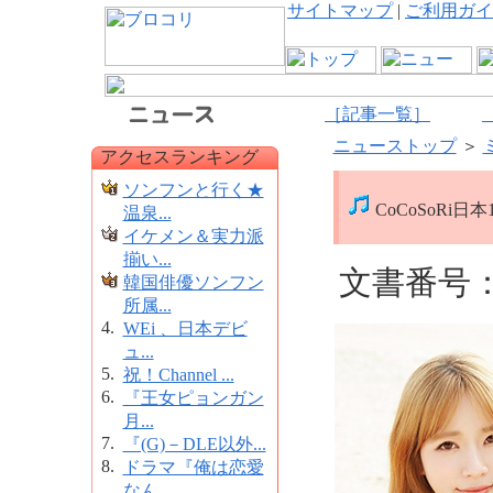
サイトマップ
|
ご利用ガイ
［記事一覧］
ニューストップ
＞
アクセスランキング
ソンフンと行く★
CoCoSoRi日
温泉...
イケメン＆実力派
揃い...
文書番号：1
韓国俳優ソンフン
所属...
4.
WEi 、日本デビ
ュ...
5.
祝！Channel ...
6.
『王女ピョンガン
月...
7.
『(G)－DLE以外...
8.
ドラマ『俺は恋愛
なん...