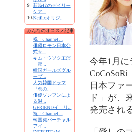
9.
新時代のデイリー
ケア...
10.
Netflixオリジ...
みんなのオススメ記事
祝！Channel ...
俳優ロモン日本公
式サ...
キム・ウソク主演
今年1月
「夜...
韓国ガールズグル
CoCoSo
ープ...
人気韓国ドラマ
日本ファ
『恋の...
俳優ソンフンによ
ド」が、来
る温...
発売され
GFRIENDイェリ...
祝！Channel ...
韓国発バーチャル
アイ...
INFINITE×M...