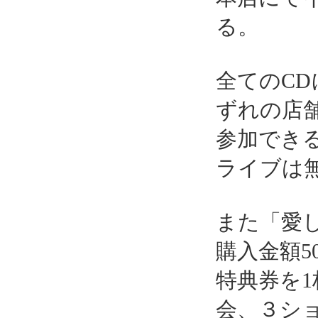
る。
全てのC
ずれの店
参加でき
ライブは
また「愛
購入金額5
特典券を
会、３シ