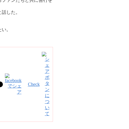
るファンたちと共に善行を
と話した。
たい。
Check