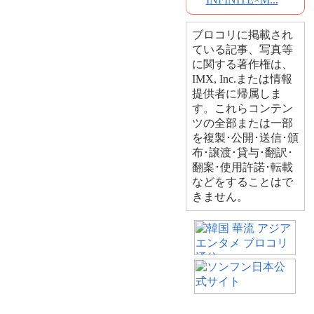
ブロコリに掲載され
ている記事、写真等
に関する著作権は、
IMX, Inc.または情報
提供者に帰属しま
す。これらコンテン
ツの全部または一部
を複製･公開･送信･頒
布･譲渡･貸与･翻訳･
翻案･使用許諾･転載
などをすることはで
きません。