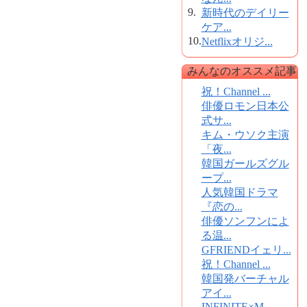
9.
新時代のデイリー
ケア...
10.
Netflixオリジ...
みんなのオススメ記事
祝！Channel ...
俳優ロモン日本公
式サ...
キム・ウソク主演
「夜...
韓国ガールズグル
ープ...
人気韓国ドラマ
『恋の...
俳優ソンフンによ
る温...
GFRIENDイェリ...
祝！Channel ...
韓国発バーチャル
アイ...
INFINITE×M...