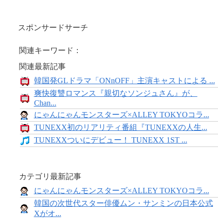
スポンサードサーチ
関連キーワード：
関連最新記事
韓国発GLドラマ「ONnOFF」主演キャストによる ...
爽快復讐ロマンス『親切なソンジュさん』が、
Chan...
にゃんにゃんモンスターズ×ALLEY TOKYOコラ...
TUNEXX初のリアリティ番組『TUNEXXの人生...
TUNEXXついにデビュー！ TUNEXX 1ST ...
カテゴリ最新記事
にゃんにゃんモンスターズ×ALLEY TOKYOコラ...
韓国の次世代スター俳優ムン・サンミンの日本公式
Xがオ...