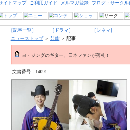
サイトマップ
|
ご利用ガイド
|
メルマガ登録
|
ブログ・サークル
［記事一覧］
［ドラマ］
［シネマ］
ニューストップ
＞
芸能
＞
記事
ヨ・ジングのギター、日本ファンが落札！
文書番号：14091