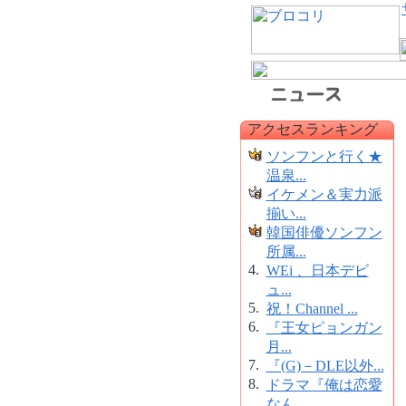
アクセスランキング
ソンフンと行く★
温泉...
イケメン＆実力派
揃い...
韓国俳優ソンフン
所属...
4.
WEi 、日本デビ
ュ...
5.
祝！Channel ...
6.
『王女ピョンガン
月...
7.
『(G)－DLE以外...
8.
ドラマ『俺は恋愛
なん...