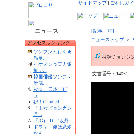
サイトマップ
|
ご利用ガイ
［記事一覧］
ニューストップ
＞
アクセスランキング
ソンフンと行く★
神話チョンジ
温泉...
イケメン＆実力派
揃い...
文書番号：14061
韓国俳優ソンフン
所属...
4.
WEi 、日本デビ
ュ...
5.
祝！Channel ...
6.
『王女ピョンガン
月...
7.
『(G)－DLE以外...
8.
ドラマ『俺は恋愛
なん...