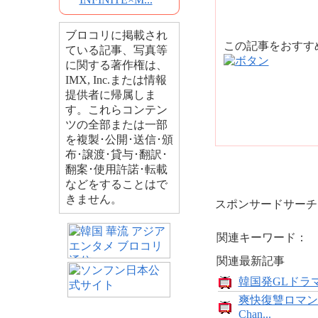
ブロコリに掲載され
この記事をおす
ている記事、写真等
に関する著作権は、
IMX, Inc.または情報
提供者に帰属しま
す。これらコンテン
ツの全部または一部
を複製･公開･送信･頒
布･譲渡･貸与･翻訳･
翻案･使用許諾･転載
などをすることはで
きません。
スポンサードサーチ
関連キーワード：
関連最新記事
韓国発GLドラマ
爽快復讐ロマン
Chan...