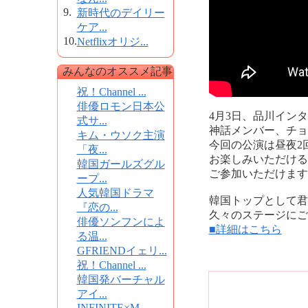
9.
新時代のデイリー
ケア...
10.
Netflixオリジ...
みんなのオススメ記事
祝！Channel ...
俳優ロモン日本公
4月3日、品川イン
式サ...
神話メンバー、チョ
キム・ウソク主演
今回の公演は昼夜2
「夜...
お楽しみいただける
韓国ガールズグル
ご参加いただけます
ープ...
人気韓国ドラマ
韓国トップとして君
『恋の...
久々のステージにご
俳優ソンフンによ
■詳細はこちら
る温...
GFRIENDイェリ...
祝！Channel ...
韓国発バーチャル
アイ...
INFINITE×M...