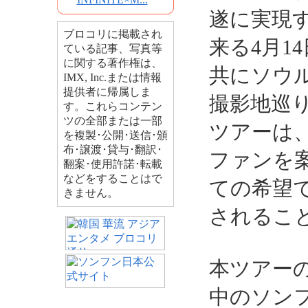
遂に実現
ブロコリに掲載され
来る4月1
ている記事、写真等
に関する著作権は、
共にソウ
IMX, Inc.または情報
提供者に帰属しま
撮影地巡
す。これらコンテン
ツの全部または一部
ツアーは
を複製･公開･送信･頒
布･譲渡･貸与･翻訳･
ファンを
翻案･使用許諾･転載
などをすることはで
ての希望
きません。
されるこ
本ツアー
中のソン