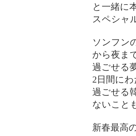
と一緒に
スペシャ
ソンフン
から夜ま
過ごせる
2日間に
過ごせる
ないこと
新春最高