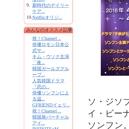
9.
新時代のデイリー
ケア...
10.
Netflixオリジ...
みんなのオススメ記事
祝！Channel ...
俳優ロモン日本公
式サ...
キム・ウソク主演
「夜...
韓国ガールズグル
ープ...
人気韓国ドラマ
『恋の...
俳優ソンフンによ
る温...
ソ・ジソ
GFRIENDイェリ...
イ・ビー
祝！Channel ...
韓国発バーチャル
ソンフン
アイ...
INFINITE×M...