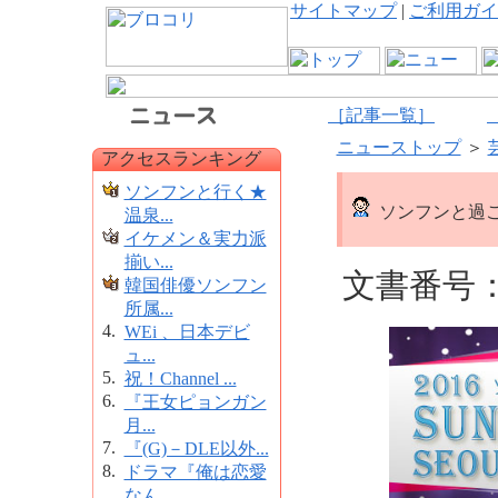
サイトマップ
|
ご利用ガイ
［記事一覧］
ニューストップ
＞
アクセスランキング
ソンフンと行く★
ソンフンと過
温泉...
イケメン＆実力派
揃い...
文書番号：1
韓国俳優ソンフン
所属...
4.
WEi 、日本デビ
ュ...
5.
祝！Channel ...
6.
『王女ピョンガン
月...
7.
『(G)－DLE以外...
8.
ドラマ『俺は恋愛
なん...