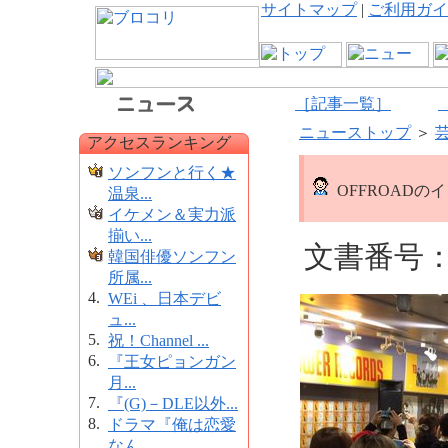
サイトマップ
|
ご利用ガイ
［記事一覧］
ニューストップ
＞
アクセスランキング
ソンフンと行く★
OFFROAD
温泉...
イケメン＆実力派
揃い...
文書番号：1
韓国俳優ソンフン
所属...
4.
WEi 、日本デビ
ュ...
5.
祝！Channel ...
6.
『王女ピョンガン
月...
7.
『(G)－DLE以外...
8.
ドラマ『俺は恋愛
なん...