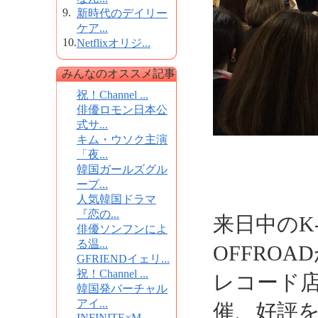
9.
新時代のデイリー
ケア...
10.
Netflixオリジ...
みんなのオススメ記事
祝！Channel ...
俳優ロモン日本公
式サ...
キム・ウソク主演
「夜...
韓国ガールズグル
ープ...
人気韓国ドラマ
『恋の...
来日中のK
俳優ソンフンによ
る温...
OFFRO
GFRIENDイェリ...
祝！Channel ...
レコード
韓国発バーチャル
アイ...
催、好評
INFINITE×M...