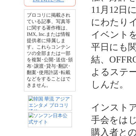
11月12
ブロコリに掲載され
にわたり
ている記事、写真等
に関する著作権は、
イベント
IMX, Inc.または情報
提供者に帰属しま
平日にも関
す。これらコンテン
ツの全部または一部
結、OFFR
を複製･公開･送信･頒
布･譲渡･貸与･翻訳･
よるステ
翻案･使用許諾･転載
などをすることはで
しんだ。
きません。
インスト
手会をは
購入者と