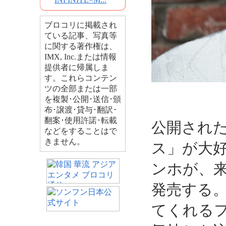
ブロコリに掲載され
ている記事、写真等
に関する著作権は、
IMX, Inc.または情報
提供者に帰属しま
す。これらコンテン
ツの全部または一部
を複製･公開･送信･頒
布･譲渡･貸与･翻訳･
翻案･使用許諾･転載
公開され
などをすることはで
きません。
ス」が大
ンホが、来
発売する
てくれる