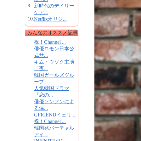
9.
新時代のデイリー
ケア...
10.
Netflixオリジ...
みんなのオススメ記事
祝！Channel ...
俳優ロモン日本公
式サ...
キム・ウソク主演
「夜...
韓国ガールズグル
ープ...
人気韓国ドラマ
『恋の...
俳優ソンフンによ
る温...
GFRIENDイェリ...
祝！Channel ...
韓国発バーチャル
アイ...
INFINITE×M...