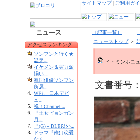
サイトマップ
|
ご利用ガイ
［記事一覧］
ニューストップ
＞
アクセスランキング
ソンフンと行く★
温泉...
イ・ミンホニュ
イケメン＆実力派
揃い...
韓国俳優ソンフン
文書番号：1
所属...
4.
WEi 、日本デビ
ュ...
5.
祝！Channel ...
6.
『王女ピョンガン
月...
7.
『(G)－DLE以外...
8.
ドラマ『俺は恋愛
なん...