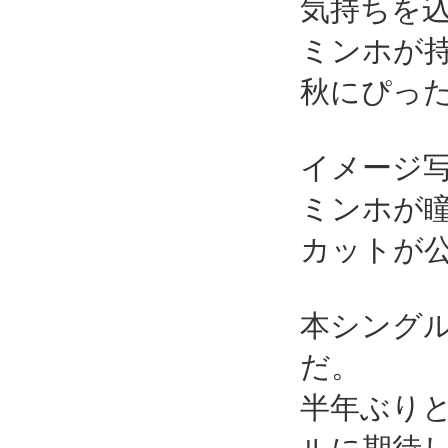
気持ちを
ミンホが
秋にぴっ
イメージ
ミンホが
カットが
本シング
だ。
半年ぶり