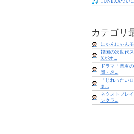
TUNEXXついにデ
カテゴリ
にゃんにゃんモンス
韓国の次世代ス
Xがオ...
ドラマ「暴君の
岡・名...
『じれったいロ
ま...
ネクストブレイ
ンクラ...