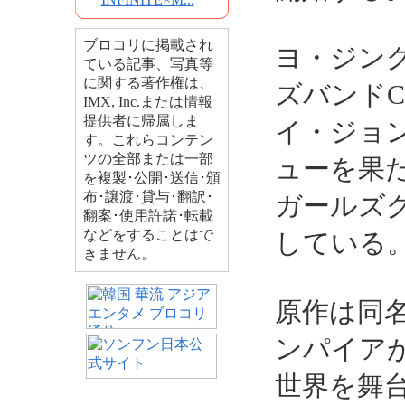
ブロコリに掲載され
ヨ・ジン
ている記事、写真等
に関する著作権は、
ズバンドC
IMX, Inc.または情報
提供者に帰属しま
イ・ジョ
す。これらコンテン
ツの全部または一部
ューを果
を複製･公開･送信･頒
布･譲渡･貸与･翻訳･
ガールズ
翻案･使用許諾･転載
などをすることはで
している
きません。
原作は同
ンパイア
世界を舞台