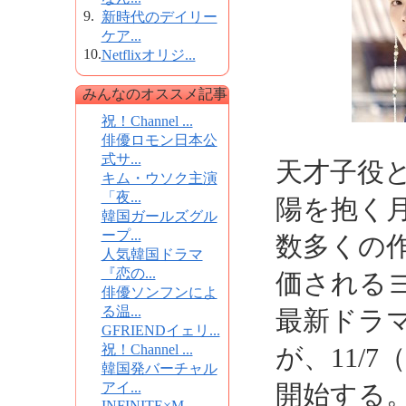
9.
新時代のデイリー
ケア...
10.
Netflixオリジ...
みんなのオススメ記事
祝！Channel ...
俳優ロモン日本公
式サ...
天才子役と
キム・ウソク主演
「夜...
陽を抱く
韓国ガールズグル
ープ...
数多くの
人気韓国ドラマ
『恋の...
価される
俳優ソンフンによ
る温...
最新ドラ
GFRIENDイェリ...
祝！Channel ...
が、11/
韓国発バーチャル
アイ...
開始する
INFINITE×M...