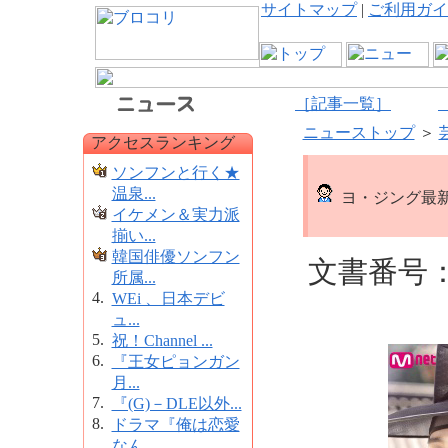
サイトマップ
|
ご利用ガイ
［記事一覧］
ニューストップ
＞
アクセスランキング
ソンフンと行く★
温泉...
ヨ・ジング最新
イケメン＆実力派
揃い...
韓国俳優ソンフン
文書番号：1
所属...
4.
WEi 、日本デビ
ュ...
5.
祝！Channel ...
6.
『王女ピョンガン
月...
7.
『(G)－DLE以外...
8.
ドラマ『俺は恋愛
なん...