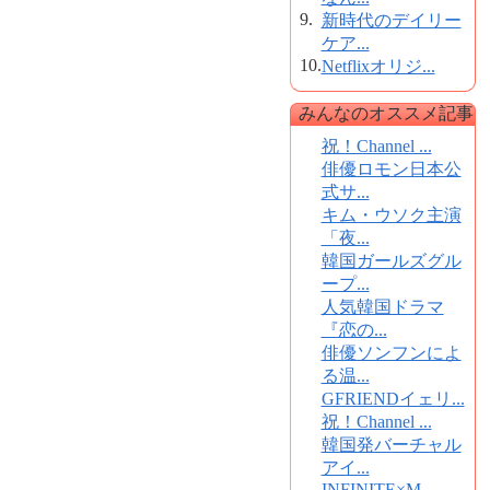
9.
新時代のデイリー
ケア...
10.
Netflixオリジ...
みんなのオススメ記事
祝！Channel ...
俳優ロモン日本公
式サ...
キム・ウソク主演
「夜...
韓国ガールズグル
ープ...
人気韓国ドラマ
『恋の...
俳優ソンフンによ
る温...
GFRIENDイェリ...
祝！Channel ...
韓国発バーチャル
アイ...
INFINITE×M...