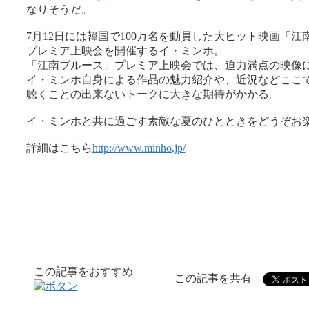
なりそうだ。
7月12日には韓国で100万名を動員した大ヒット映画「江
プレミア上映会を開催するイ・ミンホ。
「江南ブルース」プレミア上映会では、迫力満点の映像
イ・ミンホ自身による作品の魅力紹介や、近況などここ
聴くことの出来ないトークに大きな期待がかかる。
イ・ミンホと共に過ごす素敵な夏のひとときをどうぞお
詳細はこちら
http://www.minho.jp/
この記事をおすすめ
この記事を共有