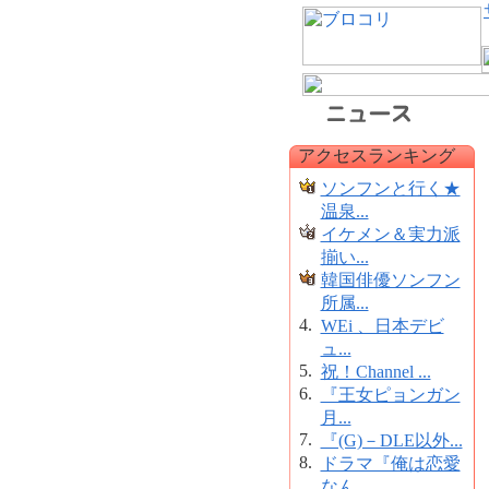
アクセスランキング
ソンフンと行く★
温泉...
イケメン＆実力派
揃い...
韓国俳優ソンフン
所属...
4.
WEi 、日本デビ
ュ...
5.
祝！Channel ...
6.
『王女ピョンガン
月...
7.
『(G)－DLE以外...
8.
ドラマ『俺は恋愛
なん...