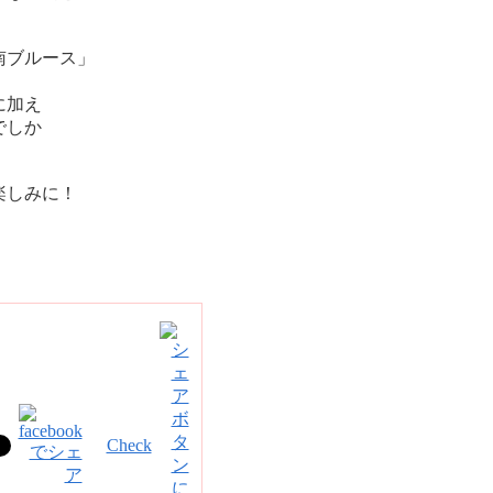
南ブルース」
に加え
でしか
楽しみに！
Check