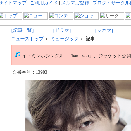
サイトマップ
|
ご利用ガイド
|
メルマガ登録
|
ブログ・サークル
［記事一覧］
［ドラマ］
［シネマ］
ニューストップ
＞
ミュージック
＞
記事
イ・ミンホシングル「Thank you」、ジャケット公
文書番号：13983