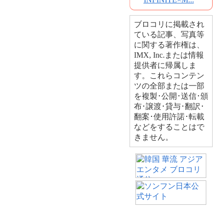
ブロコリに掲載され
ている記事、写真等
に関する著作権は、
IMX, Inc.または情報
提供者に帰属しま
す。これらコンテン
ツの全部または一部
を複製･公開･送信･頒
布･譲渡･貸与･翻訳･
翻案･使用許諾･転載
などをすることはで
きません。