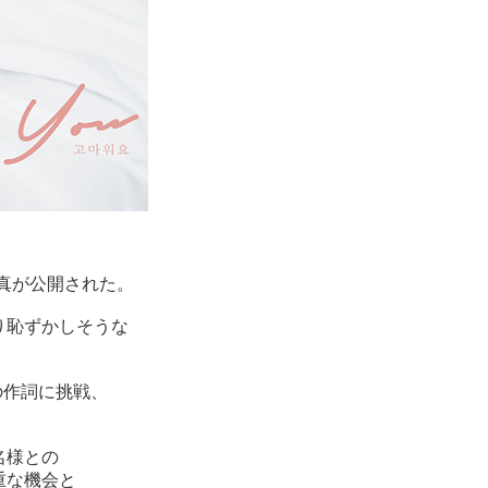
写真が公開された。
り恥ずかしそうな
初の作詞に挑戦、
名様との
重な機会と