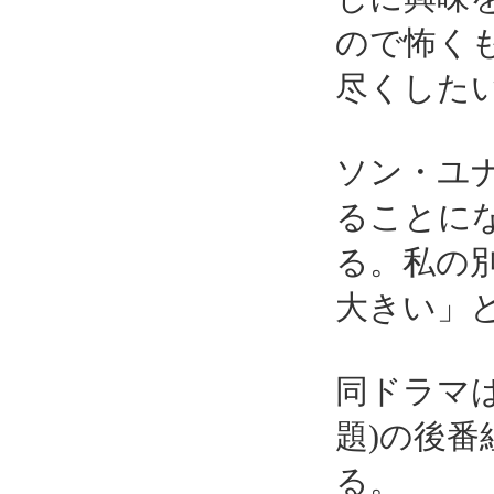
ので怖く
尽くした
ソン・ユ
ることに
る。私の
大きい」
同ドラマ
題)の後番
る。