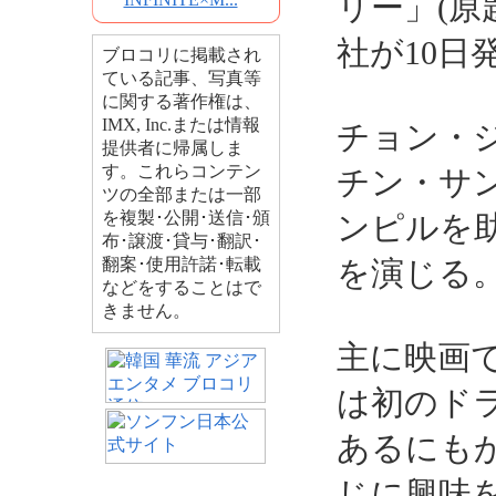
リー」(原
社が10日
ブロコリに掲載され
ている記事、写真等
に関する著作権は、
IMX, Inc.または情報
チョン・
提供者に帰属しま
す。これらコンテン
チン・サ
ツの全部または一部
を複製･公開･送信･頒
ンピルを
布･譲渡･貸与･翻訳･
翻案･使用許諾･転載
を演じる
などをすることはで
きません。
主に映画
は初のド
あるにも
じに興味