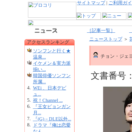
サイトマップ
|
ご利用ガイ
［記事一覧］
ニューストップ
＞
アクセスランキング
ソンフンと行く★
チョン・ジェヨ
温泉...
イケメン＆実力派
揃い...
文書番号：1
韓国俳優ソンフン
所属...
4.
WEi 、日本デビ
ュ...
5.
祝！Channel ...
6.
『王女ピョンガン
月...
7.
『(G)－DLE以外...
8.
ドラマ『俺は恋愛
なん...