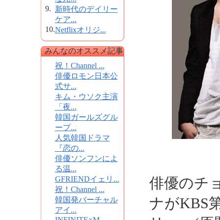
9.
新時代のデイリー
ケア...
10.
Netflixオリジ...
みんなのオススメ記事
祝！Channel ...
俳優ロモン日本公
式サ...
キム・ウソク主演
「夜...
韓国ガールズグル
ープ...
人気韓国ドラマ
『恋の...
俳優ソンフンによ
る温...
GFRIENDイェリ...
俳優のチ
祝！Channel ...
ナがKBS
韓国発バーチャル
アイ...
INFINITE×M...