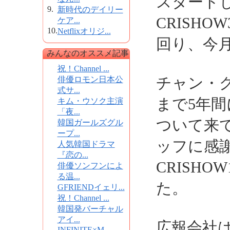
スタートした「
9.
新時代のデイリー
CRISH
ケア...
10.
Netflixオリジ...
回り、今
みんなのオススメ記事
祝！Channel ...
チャン・グ
俳優ロモン日本公
式サ...
まで5年
キム・ウソク主演
「夜...
ついて来
韓国ガールズグル
ープ...
ッフに感
人気韓国ドラマ
『恋の...
CRISH
俳優ソンフンによ
る温...
た。
GFRIENDイェリ...
祝！Channel ...
韓国発バーチャル
アイ...
広報会社
INFINITE×M...