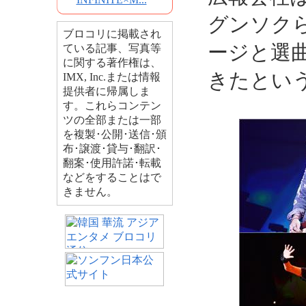
グンソク
ブロコリに掲載され
ージと選
ている記事、写真等
に関する著作権は、
きたとい
IMX, Inc.または情報
提供者に帰属しま
す。これらコンテン
ツの全部または一部
を複製･公開･送信･頒
布･譲渡･貸与･翻訳･
翻案･使用許諾･転載
などをすることはで
きません。