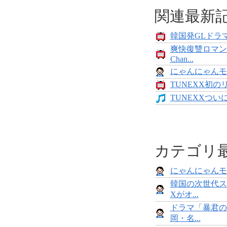
関連最新
韓国発GLドラマ
爽快復讐ロマン
Chan...
にゃんにゃんモンス
TUNEXX初の
TUNEXXついにデ
カテゴリ
にゃんにゃんモンス
韓国の次世代ス
Xがオ...
ドラマ「暴君の
岡・名...