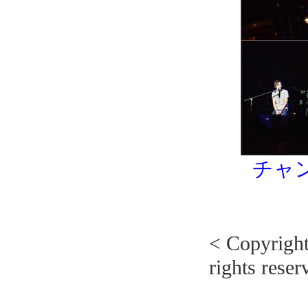
チャ
< Copyrig
rights reser