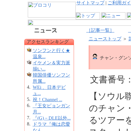
サイトマップ
|
ご利用ガイ
［記事一覧］
ニューストップ
＞
アクセスランキング
ソンフンと行く★
温泉...
チャン・グンソ
イケメン＆実力派
揃い...
韓国俳優ソンフン
文書番号：1
所属...
4.
WEi 、日本デビ
ュ...
【ソウル
5.
祝！Channel ...
6.
『王女ピョンガン
のチャン
月...
7.
るツアー
『(G)－DLE以外...
8.
ドラマ『俺は恋愛
なん...