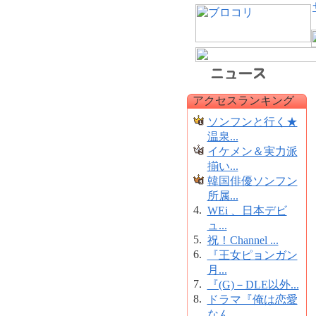
アクセスランキング
ソンフンと行く★
温泉...
イケメン＆実力派
揃い...
韓国俳優ソンフン
所属...
4.
WEi 、日本デビ
ュ...
5.
祝！Channel ...
6.
『王女ピョンガン
月...
7.
『(G)－DLE以外...
8.
ドラマ『俺は恋愛
なん...