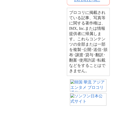
ブロコリに掲載され
ている記事、写真等
に関する著作権は、
IMX, Inc.または情報
提供者に帰属しま
す。これらコンテン
ツの全部または一部
を複製･公開･送信･頒
布･譲渡･貸与･翻訳･
翻案･使用許諾･転載
などをすることはで
きません。