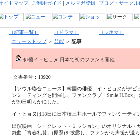
サイトマップ
|
ご利用ガイド
|
メルマガ登録
|
ブログ・サークル
［記事一覧］
［ドラマ］
［シネマ］
ニューストップ
＞
芸能
＞
記事
俳優イ・ヒョヌ 日本で初のファンミ開催
文書番号：13920
【ソウル聯合ニュース】韓国の俳優、イ・ヒョヌがデビ
ンミーティングを開催し、ファンクラブ「Smile H.Bo
が20日明らかにした。
イ・ヒョヌは18日に日本橋三井ホールでファンミーティ
出演映画「シークレット・ミッション」のオリジナル・サウ
録曲「青春礼賛」(原題)を披露し、ファンから声援が送