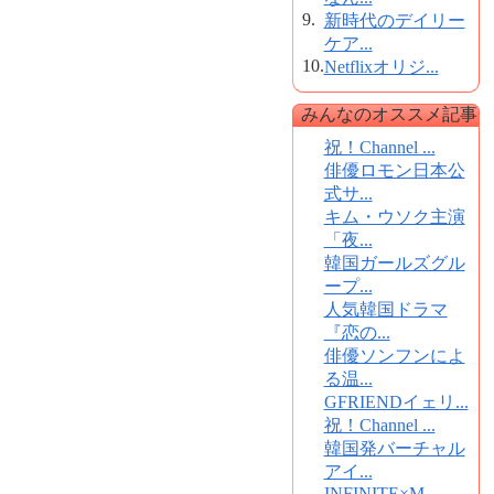
9.
新時代のデイリー
ケア...
10.
Netflixオリジ...
みんなのオススメ記事
祝！Channel ...
俳優ロモン日本公
式サ...
キム・ウソク主演
「夜...
韓国ガールズグル
ープ...
人気韓国ドラマ
『恋の...
俳優ソンフンによ
る温...
GFRIENDイェリ...
祝！Channel ...
韓国発バーチャル
アイ...
INFINITE×M...