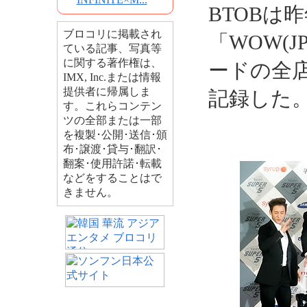
BTOBは
ブロコリに掲載され
「WOW(J
ている記事、写真等
に関する著作権は、
ードの全
IMX, Inc.または情報
提供者に帰属しま
記録した
す。これらコンテン
ツの全部または一部
を複製･公開･送信･頒
布･譲渡･貸与･翻訳･
翻案･使用許諾･転載
などをすることはで
きません。