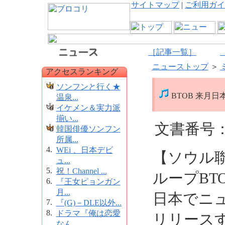
サイトマップ
|
ご利用ガイ
［記事一覧］
ニューストップ
＞
アクセスランキング
ソンフンと行く★
BTOB 来月
温泉...
イケメン＆実力派
揃い...
文書番号：1
韓国俳優ソンフン
所属...
4.
WEi 、日本デビ
【ソウル
ュ...
5.
祝！Channel ...
ループBT
6.
『王女ピョンガン
月...
日本でニュ
7.
『(G)－DLE以外...
8.
ドラマ『俺は恋愛
リリース
なん...