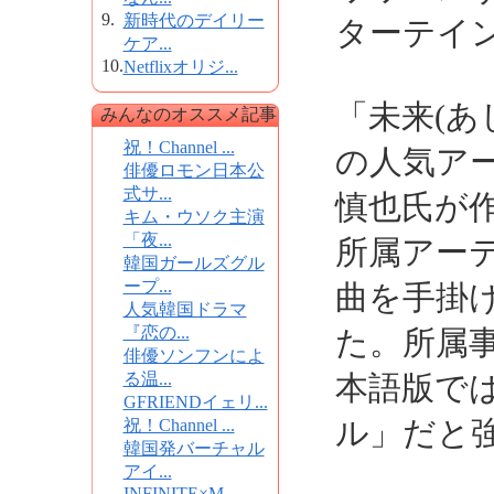
9.
新時代のデイリー
ターテイン
ケア...
10.
Netflixオリジ...
「未来(あ
みんなのオススメ記事
祝！Channel ...
の人気ア
俳優ロモン日本公
式サ...
慎也氏が
キム・ウソク主演
「夜...
所属アー
韓国ガールズグル
ープ...
曲を手掛
人気韓国ドラマ
『恋の...
た。所属
俳優ソンフンによ
る温...
本語版で
GFRIENDイェリ...
ル」だと
祝！Channel ...
韓国発バーチャル
アイ...
INFINITE×M...