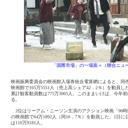
「国際市場」の一場面＝（聯合ニュ
映画振興委員会の映画館入場券統合電算網によると、同作は
映画館で165万5551人（売上高シェア42．2％）を動員
累計観客動員数は775万3065人。このままいけば、今年初
る。
2位はリーアム・ニーソン主演のアクション映画「96時間
の映画館で64万1892人（同16．7％）を動員した。1日
は110万9181人。