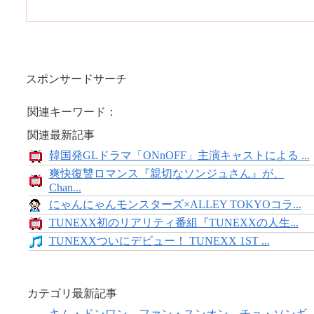
スポンサードサーチ
関連キーワード：
関連最新記事
韓国発GLドラマ「ONnOFF」主演キャストによる ...
爽快復讐ロマンス『親切なソンジュさん』が、
Chan...
にゃんにゃんモンスターズ×ALLEY TOKYOコラ...
TUNEXX初のリアリティ番組『TUNEXXの人生...
TUNEXXついにデビュー！ TUNEXX 1ST ...
カテゴリ最新記事
キム・ドンワン、ファン・スンオン、チョ・ソンギ