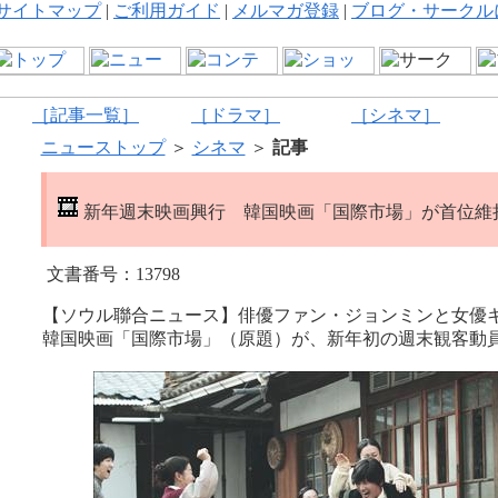
サイトマップ
|
ご利用ガイド
|
メルマガ登録
|
ブログ・サークル
［記事一覧］
［ドラマ］
［シネマ］
ニューストップ
＞
シネマ
＞
記事
新年週末映画興行 韓国映画「国際市場」が首位維
文書番号：13798
【ソウル聯合ニュース】俳優ファン・ジョンミンと女優
韓国映画「国際市場」（原題）が、新年初の週末観客動