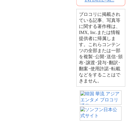
ブロコリに掲載され
ている記事、写真等
に関する著作権は、
IMX, Inc.または情報
提供者に帰属しま
す。これらコンテン
ツの全部または一部
を複製･公開･送信･頒
布･譲渡･貸与･翻訳･
翻案･使用許諾･転載
などをすることはで
きません。