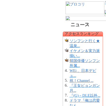
アクセスランキング
ソンフンと行く★
温泉...
イケメン＆実力派
揃い...
韓国俳優ソンフン
所属...
4.
WEi 、日本デビ
ュ...
5.
祝！Channel ...
6.
『王女ピョンガン
月...
7.
『(G)－DLE以外...
8.
ドラマ『俺は恋愛
なん...