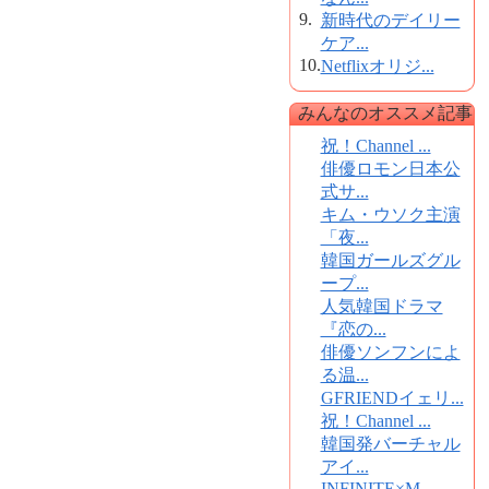
9.
新時代のデイリー
ケア...
10.
Netflixオリジ...
みんなのオススメ記事
祝！Channel ...
俳優ロモン日本公
式サ...
キム・ウソク主演
「夜...
韓国ガールズグル
ープ...
人気韓国ドラマ
『恋の...
俳優ソンフンによ
る温...
GFRIENDイェリ...
祝！Channel ...
韓国発バーチャル
アイ...
INFINITE×M...