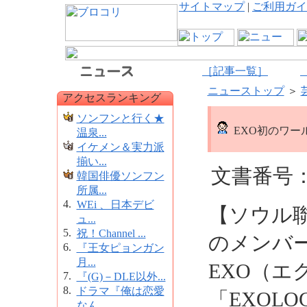
サイトマップ
|
ご利用ガイ
［記事一覧］
ニューストップ
＞
アクセスランキング
ソンフンと行く★
EXO初のワー
温泉...
イケメン＆実力派
揃い...
文書番号：1
韓国俳優ソンフン
所属...
4.
WEi 、日本デビ
【ソウル
ュ...
5.
祝！Channel ...
のメンバ
6.
『王女ピョンガン
月...
EXO（エ
7.
『(G)－DLE以外...
8.
ドラマ『俺は恋愛
「EXOLO
なん...