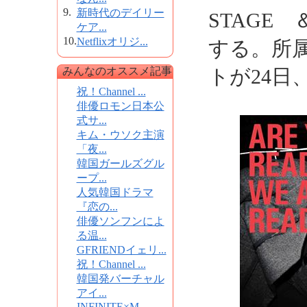
9.
新時代のデイリー
STAGE 
ケア...
10.
Netflixオリジ...
する。所
みんなのオススメ記事
トが24日
祝！Channel ...
俳優ロモン日本公
式サ...
キム・ウソク主演
「夜...
韓国ガールズグル
ープ...
人気韓国ドラマ
『恋の...
俳優ソンフンによ
る温...
GFRIENDイェリ...
祝！Channel ...
韓国発バーチャル
アイ...
INFINITE×M...