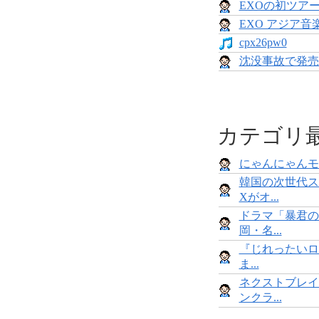
EXOの初ツア
EXO アジア
cpx26pw0
沈没事故で発売
カテゴリ
にゃんにゃんモンス
韓国の次世代ス
Xがオ...
ドラマ「暴君の
岡・名...
『じれったいロ
ま...
ネクストブレイ
ンクラ...