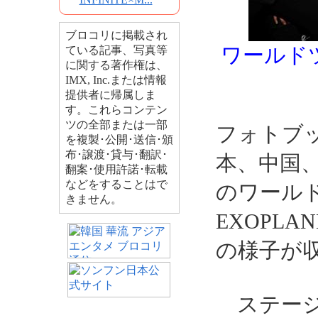
ブロコリに掲載され
ワールド
ている記事、写真等
に関する著作権は、
IMX, Inc.または情報
提供者に帰属しま
す。これらコンテン
ツの全部または一部
フォトブ
を複製･公開･送信･頒
布･譲渡･貸与･翻訳･
本、中国
翻案･使用許諾･転載
などをすることはで
のワールド
きません。
EXOPLA
の様子が
ステージ