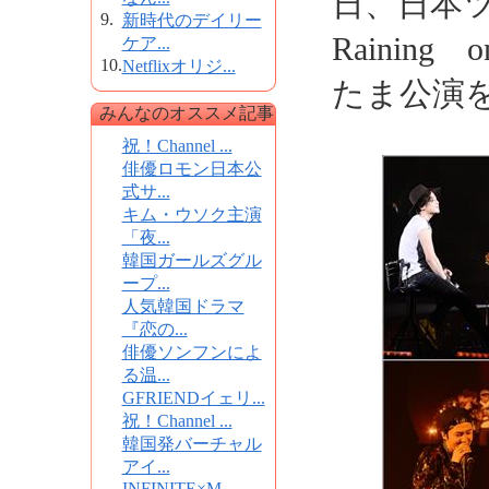
日、日本ツ
9.
新時代のデイリー
Raining
ケア...
10.
Netflixオリジ...
たま公演
みんなのオススメ記事
祝！Channel ...
俳優ロモン日本公
式サ...
キム・ウソク主演
「夜...
韓国ガールズグル
ープ...
人気韓国ドラマ
『恋の...
俳優ソンフンによ
る温...
GFRIENDイェリ...
祝！Channel ...
韓国発バーチャル
アイ...
INFINITE×M...