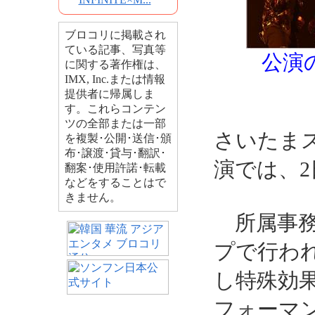
ブロコリに掲載され
ている記事、写真等
公演
に関する著作権は、
IMX, Inc.または情報
提供者に帰属しま
す。これらコンテン
ツの全部または一部
さいたま
を複製･公開･送信･頒
布･譲渡･貸与･翻訳･
演では、2
翻案･使用許諾･転載
などをすることはで
きません。
所属事務
プで行わ
し特殊効
フォーマ