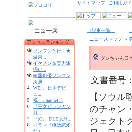
サイトマップ
|
ご利用ガイ
［記事一覧］
ニューストップ
＞
アクセスランキング
ソンフンと行く★
温泉...
グンちゃん日本
イケメン＆実力派
揃い...
韓国俳優ソンフン
文書番号：1
所属...
4.
WEi 、日本デビ
ュ...
【ソウル
5.
祝！Channel ...
6.
『王女ピョンガン
のチャン
月...
7.
ジェクトグ
『(G)－DLE以外...
8.
ドラマ『俺は恋愛
なん...