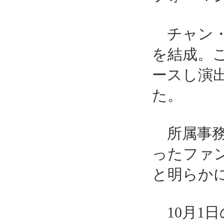
チャン・グ
を結成。
ースし演
た。
所属事務
ったファ
と明らか
10月1