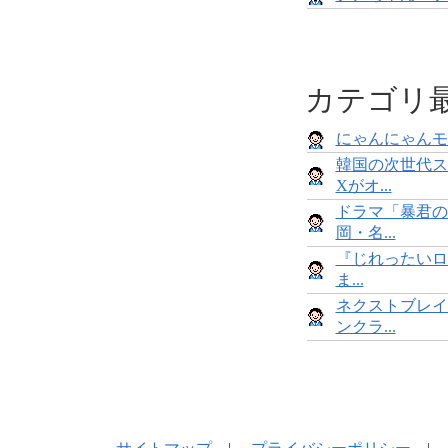
カテゴリ
にゃんにゃんモンス
韓国の次世代ス
Xがオ...
ドラマ「暴君の
岡・名...
『じれったいロ
ま...
ネクストブレイ
ンクラ...