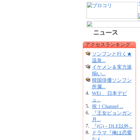
アクセスランキング
ソンフンと行く★
温泉...
イケメン＆実力派
揃い...
韓国俳優ソンフン
所属...
4.
WEi 、日本デビ
ュ...
5.
祝！Channel ...
6.
『王女ピョンガン
月...
7.
『(G)－DLE以外...
8.
ドラマ『俺は恋愛
なん...