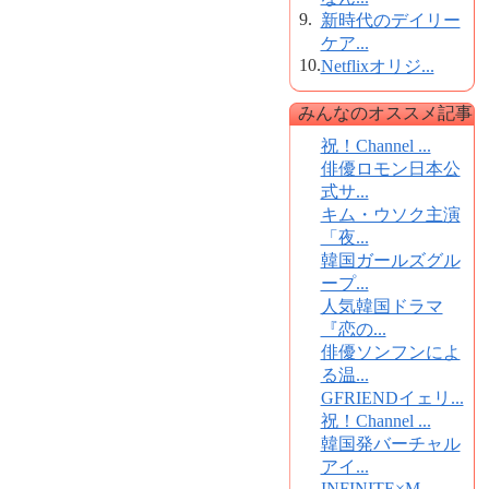
9.
新時代のデイリー
ケア...
10.
Netflixオリジ...
みんなのオススメ記事
祝！Channel ...
俳優ロモン日本公
式サ...
キム・ウソク主演
「夜...
韓国ガールズグル
ープ...
人気韓国ドラマ
『恋の...
俳優ソンフンによ
る温...
GFRIENDイェリ...
祝！Channel ...
韓国発バーチャル
アイ...
INFINITE×M...