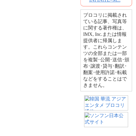
ブロコリに掲載され
ている記事、写真等
に関する著作権は、
IMX, Inc.または情報
提供者に帰属しま
す。これらコンテン
ツの全部または一部
を複製･公開･送信･頒
布･譲渡･貸与･翻訳･
翻案･使用許諾･転載
などをすることはで
きません。