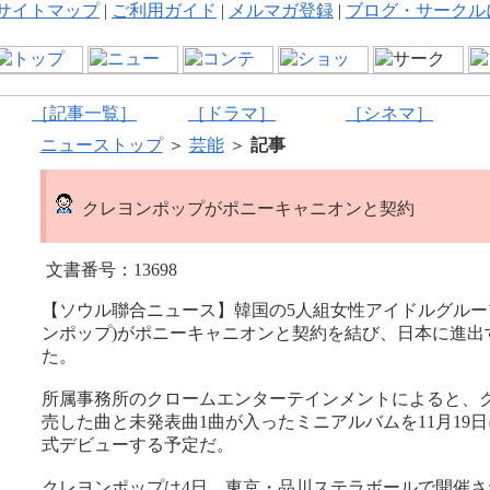
サイトマップ
|
ご利用ガイド
|
メルマガ登録
|
ブログ・サークル
［記事一覧］
［ドラマ］
［シネマ］
ニューストップ
＞
芸能
＞
記事
クレヨンポップがポニーキャニオンと契約
文書番号：13698
【ソウル聯合ニュース】韓国の5人組女性アイドルグループCR
ンポップ)がポニーキャニオンと契約を結び、日本に進出
た。
所属事務所のクロームエンターテインメントによると、
売した曲と未発表曲1曲が入ったミニアルバムを11月19
式デビューする予定だ。
クレヨンポップは4日、東京・品川ステラボールで開催さ