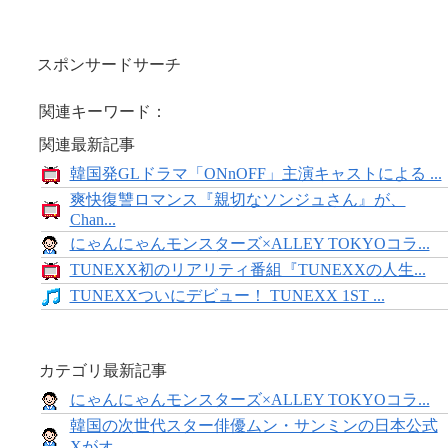
スポンサードサーチ
関連キーワード：
関連最新記事
韓国発GLドラマ「ONnOFF」主演キャストによる ...
爽快復讐ロマンス『親切なソンジュさん』が、
Chan...
にゃんにゃんモンスターズ×ALLEY TOKYOコラ...
TUNEXX初のリアリティ番組『TUNEXXの人生...
TUNEXXついにデビュー！ TUNEXX 1ST ...
カテゴリ最新記事
にゃんにゃんモンスターズ×ALLEY TOKYOコラ...
韓国の次世代スター俳優ムン・サンミンの日本公式
Xがオ...