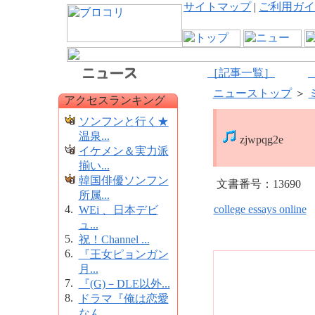
サイトマップ
|
ご利用ガイ
［記事一覧］
ニューストップ
＞
アクセスランキング
ソンフンと行く★
温泉...
zjwpqg2e
イケメン＆実力派
揃い...
韓国俳優ソンフン
文書番号：13690
所属...
4.
college essays online
WEi 、日本デビ
ュ...
5.
祝！Channel ...
6.
『王女ピョンガン
月...
7.
『(G)－DLE以外...
8.
ドラマ『俺は恋愛
なん...