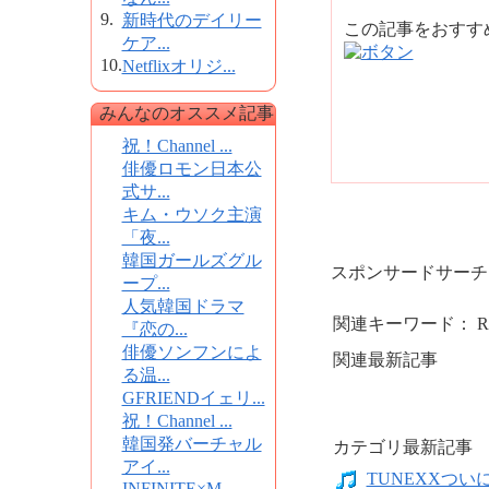
9.
新時代のデイリー
この記事をおす
ケア...
10.
Netflixオリジ...
みんなのオススメ記事
祝！Channel ...
俳優ロモン日本公
式サ...
キム・ウソク主演
「夜...
韓国ガールズグル
スポンサードサーチ
ープ...
人気韓国ドラマ
関連キーワード： RNE
『恋の...
俳優ソンフンによ
関連最新記事
る温...
GFRIENDイェリ...
祝！Channel ...
韓国発バーチャル
カテゴリ最新記事
アイ...
TUNEXXついにデ
INFINITE×M...