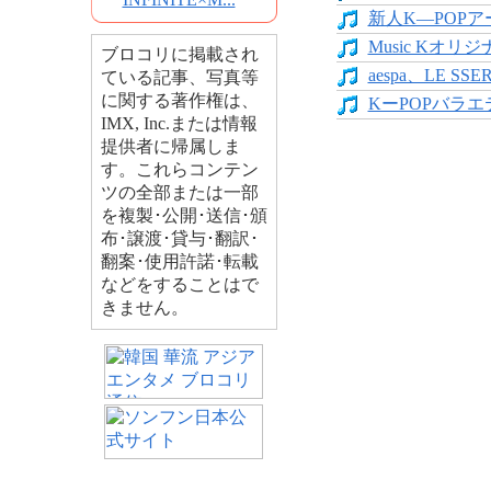
新人K―POPア
Music Kオリジ
ブロコリに掲載され
aespa、LE SS
ている記事、写真等
に関する著作権は、
KーPOPバラエテ
IMX, Inc.または情報
提供者に帰属しま
す。これらコンテン
ツの全部または一部
を複製･公開･送信･頒
布･譲渡･貸与･翻訳･
翻案･使用許諾･転載
などをすることはで
きません。