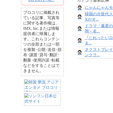
カテゴリ最新記事
にゃんにゃんモンス
ブロコリに掲載され
韓国の次世代ス
ている記事、写真等
Xがオ...
に関する著作権は、
ドラマ「暴君の
IMX, Inc.または情報
岡・名...
提供者に帰属しま
『じれったいロ
す。これらコンテン
ま...
ツの全部または一部
を複製･公開･送信･頒
ネクストブレイ
布･譲渡･貸与･翻訳･
ンクラ...
翻案･使用許諾･転載
などをすることはで
きません。