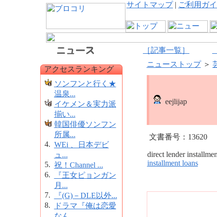
サイトマップ
|
ご利用ガイ
［記事一覧］
ニューストップ
＞
アクセスランキング
ソンフンと行く★
温泉...
eejlijap
イケメン＆実力派
揃い...
韓国俳優ソンフン
所属...
文書番号：13620
4.
WEi 、日本デビ
direct lender installme
ュ...
installment loans
5.
祝！Channel ...
6.
『王女ピョンガン
月...
7.
『(G)－DLE以外...
8.
ドラマ『俺は恋愛
なん...