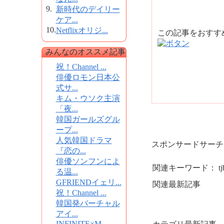
9.
新時代のデイリー
ケア...
10.
Netflixオリジ...
この記事をおす
みんなのオススメ記事
祝！Channel ...
俳優ロモン日本公
式サ...
キム・ウソク主演
「夜...
韓国ガールズグル
ープ...
人気韓国ドラマ
スポンサードサーチ
『恋の...
俳優ソンフンによ
関連キーワード： tjbxz
る温...
GFRIENDイェリ...
関連最新記事
祝！Channel ...
韓国発バーチャル
アイ...
INFINITE×M...