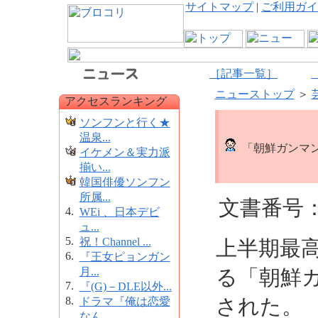
サイトマップ
|
ご利用ガイ
［記事一覧］
ニューストップ
＞
アクセスランキング
ソンフンと行く★
温泉...
「朝鮮ガンマ
イケメン＆実力派
揃い...
韓国俳優ソンフン
所属...
文書番号：1
4.
WEi 、日本デビ
ュ...
5.
祝！Channel ...
上半期最
6.
『王女ピョンガン
月...
る「朝鮮ガ
7.
『(G)－DLE以外...
8.
された。
ドラマ『俺は恋愛
なん...