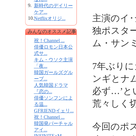
9.
新時代のデイリー
ケア...
主演のイ
10.
Netflixオリジ...
独ポスタ
みんなのオススメ記事
祝！Channel ...
ム・サン
俳優ロモン日本公
式サ...
キム・ウソク主演
7年ぶり
「夜...
韓国ガールズグル
ンギとナ
ープ...
人気韓国ドラマ
必ず…’
『恋の...
俳優ソンフンによ
荒々しく
る温...
GFRIENDイェリ...
祝！Channel ...
韓国発バーチャル
今回のポ
アイ...
INFINITE×M...