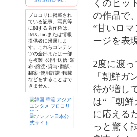
くのヒッ
の作品で
ブロコリに掲載され
ている記事、写真等
“甘いロ
に関する著作権は、
IMX, Inc.または情報
ージを表
提供者に帰属しま
す。これらコンテン
ツの全部または一部
を複製･公開･送信･頒
2度に渡
布･譲渡･貸与･翻訳･
翻案･使用許諾･転載
「朝鮮ガン
などをすることはで
きません。
待が増し
は“「朝鮮
に応える
っと驚く