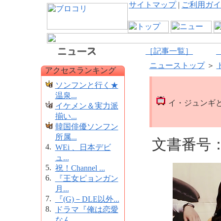
サイトマップ
|
ご利用ガイ
［記事一覧］
ニューストップ
＞
アクセスランキング
ソンフンと行く★
温泉...
イ・ジュンギと
イケメン＆実力派
揃い...
韓国俳優ソンフン
所属...
文書番号：1
4.
WEi 、日本デビ
ュ...
5.
祝！Channel ...
6.
『王女ピョンガン
月...
7.
『(G)－DLE以外...
8.
ドラマ『俺は恋愛
なん...