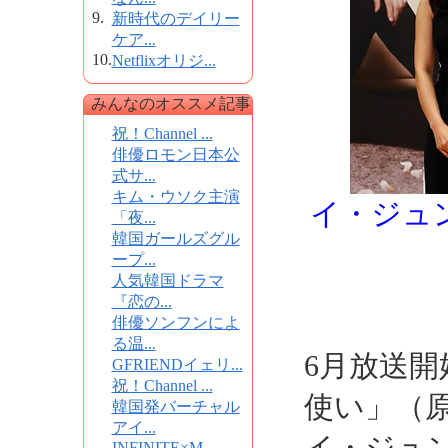
9.
新時代のデイリー
ケア...
10.
Netflixオリジ...
みんなのオススメ記事
祝！Channel ...
俳優ロモン日本公
式サ...
キム・ウソク主演
イ・ジュ
「夜...
韓国ガールズグル
ープ...
人気韓国ドラマ
『恋の...
俳優ソンフンによ
る温...
6月放送開
GFRIENDイェリ...
祝！Channel ...
使い」（
韓国発バーチャル
アイ...
INFINITE×M...