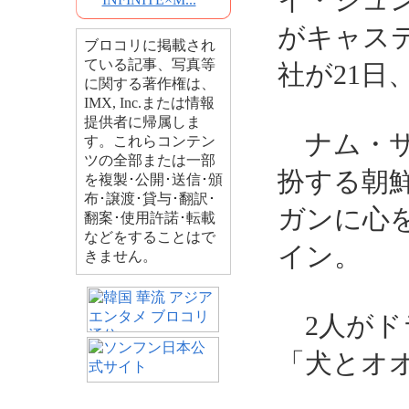
イ・ジュ
がキャス
ブロコリに掲載され
ている記事、写真等
社が21日
に関する著作権は、
IMX, Inc.または情報
提供者に帰属しま
ナム・サ
す。これらコンテン
ツの全部または一部
扮する朝
を複製･公開･送信･頒
布･譲渡･貸与･翻訳･
ガンに心
翻案･使用許諾･転載
などをすることはで
イン。
きません。
2人がド
「犬とオ