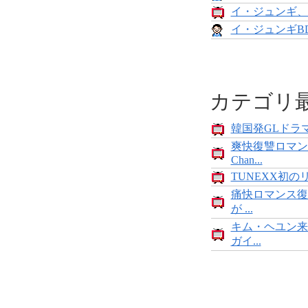
イ・ジュンギ、
イ・ジュンギB
カテゴリ
韓国発GLドラマ
爽快復讐ロマン
Chan...
TUNEXX初の
痛快ロマンス復
が ...
キム・ヘユン来
ガイ...