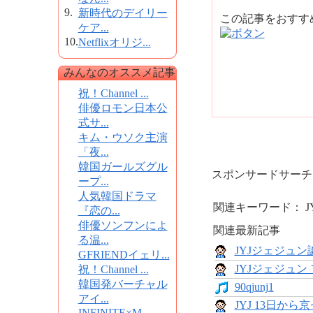
9.
新時代のデイリー
この記事をおす
ケア...
10.
Netflixオリジ...
みんなのオススメ記事
祝！Channel ...
俳優ロモン日本公
式サ...
キム・ウソク主演
「夜...
韓国ガールズグル
スポンサードサーチ
ープ...
人気韓国ドラマ
関連キーワード： JY
『恋の...
俳優ソンフンによ
関連最新記事
る温...
JYJジェジュ
GFRIENDイェリ...
JYJジェジュン
祝！Channel ...
韓国発バーチャル
90qjunj1
アイ...
JYJ 13日か
INFINITE×M...