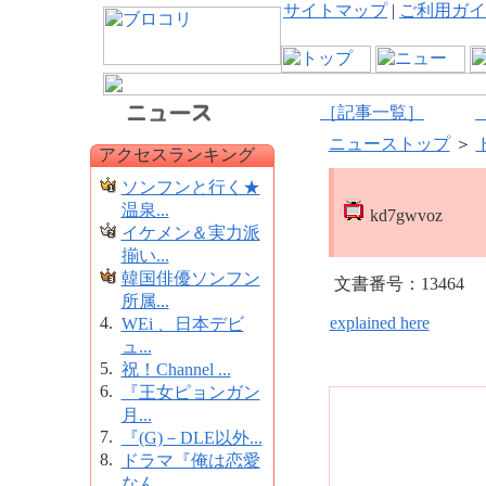
サイトマップ
|
ご利用ガイ
［記事一覧］
ニューストップ
＞
アクセスランキング
ソンフンと行く★
温泉...
kd7gwvoz
イケメン＆実力派
揃い...
韓国俳優ソンフン
文書番号：13464
所属...
4.
explained here
WEi 、日本デビ
ュ...
5.
祝！Channel ...
6.
『王女ピョンガン
月...
7.
『(G)－DLE以外...
8.
ドラマ『俺は恋愛
なん...