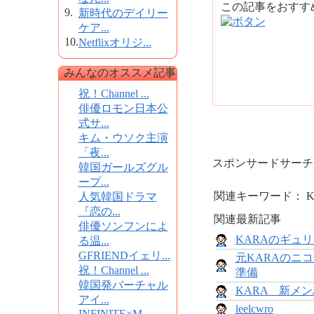
この記事をおす
9.
新時代のデイリー
ケア...
10.
Netflixオリジ...
みんなのオススメ記事
祝！Channel ...
俳優ロモン日本公
式サ...
キム・ウソク主演
「夜...
スポンサードサーチ
韓国ガールズグル
ープ...
関連キーワード： K
人気韓国ドラマ
『恋の...
関連最新記事
俳優ソンフンによ
KARAのギュ
る温...
GFRIENDイェリ...
元KARAのニ
祝！Channel ...
準備
韓国発バーチャル
KARA 新メ
アイ...
leelcwro
INFINITE×M...