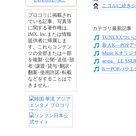
ニコルに続きジ
ブロコリに掲載され
ている記事、写真等
に関する著作権は、
カテゴリ最新記事
IMX, Inc.または情報
TUNEXXついにデ
提供者に帰属しま
新人K―POPア
す。これらコンテン
Music Kオリジ
ツの全部または一部
を複製･公開･送信･頒
aespa、LE SS
布･譲渡･貸与･翻訳･
KーPOPバラエテ
翻案･使用許諾･転載
などをすることはで
きません。