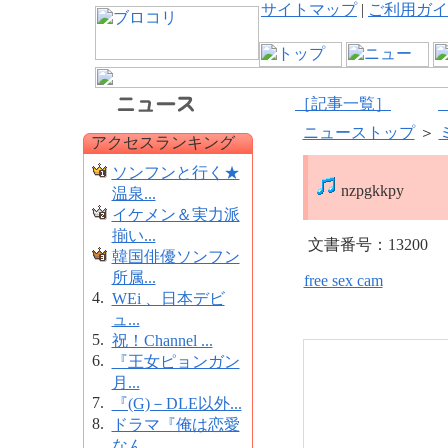
サイトマップ
|
ご利用ガイ
［記事一覧］
ニューストップ
＞
アクセスランキング
ソンフンと行く★
nzpgkkpy
温泉...
イケメン＆実力派
揃い...
文書番号：13200
韓国俳優ソンフン
所属...
free sex cam
4.
WEi 、日本デビ
ュ...
5.
祝！Channel ...
6.
『王女ピョンガン
月...
7.
『(G)－DLE以外...
8.
ドラマ『俺は恋愛
なん...