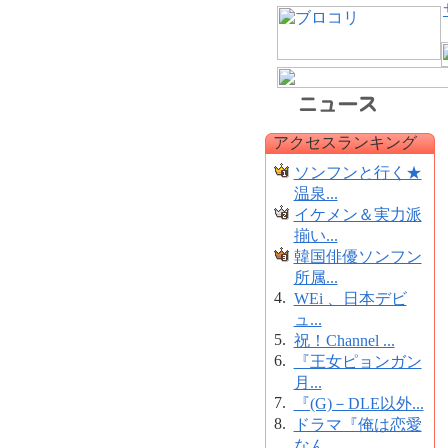
アクセスランキング
ソンフンと行く★
温泉...
イケメン＆実力派
揃い...
韓国俳優ソンフン
所属...
4.
WEi 、日本デビ
ュ...
5.
祝！Channel ...
6.
『王女ピョンガン
月...
7.
『(G)－DLE以外...
8.
ドラマ『俺は恋愛
なん...