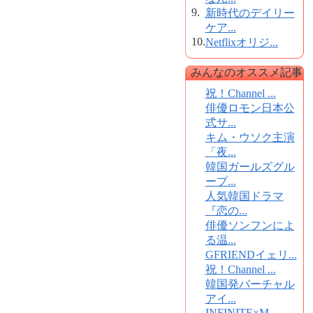
9.
新時代のデイリー
ケア...
10.
Netflixオリジ...
みんなのオススメ記事
祝！Channel ...
俳優ロモン日本公
式サ...
キム・ウソク主演
「夜...
韓国ガールズグル
ープ...
人気韓国ドラマ
『恋の...
俳優ソンフンによ
る温...
GFRIENDイェリ...
祝！Channel ...
韓国発バーチャル
アイ...
INFINITE×M...