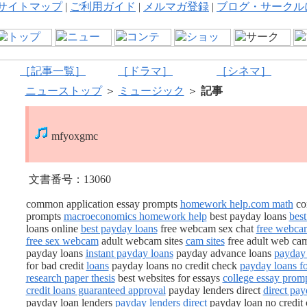
サイトマップ
|
ご利用ガイド
|
メルマガ登録
|
ブログ・サークル
［記事一覧］
［ドラマ］
［シネマ］
ニューストップ
＞
ミュージック
＞
記事
mfyoxgmc
文書番号：13060
common application essay prompts
homework help.com math
co
prompts
macroeconomics homework help
best payday loans
best
loans online
best payday loans
free webcam sex chat
free webca
free sex webcam
adult webcam sites
cam sites
free adult web c
payday loans
instant payday loans
payday advance loans
payday
for bad credit
loans
payday loans no credit check
payday loans fo
research paper thesis
best websites for essays
college essay prom
credit loans guaranteed approval
payday lenders direct
direct pay
payday loan lenders
payday lenders direct
payday loan no credit