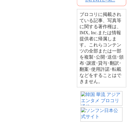
ブロコリに掲載され
ている記事、写真等
に関する著作権は、
IMX, Inc.または情報
提供者に帰属しま
す。これらコンテン
ツの全部または一部
を複製･公開･送信･頒
布･譲渡･貸与･翻訳･
翻案･使用許諾･転載
などをすることはで
きません。