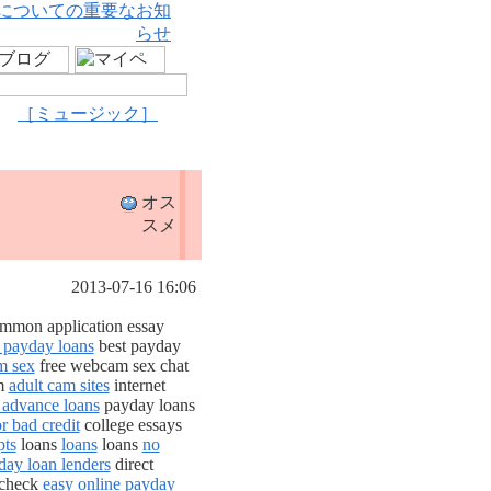
についての重要なお知
らせ
［ミュージック］
オス
スメ
2013-07-16 16:06
mmon application essay
 payday loans
best payday
m sex
free webcam sex chat
am
adult cam sites
internet
 advance loans
payday loans
r bad credit
college essays
pts
loans
loans
loans
no
day loan lenders
direct
 check
easy online payday