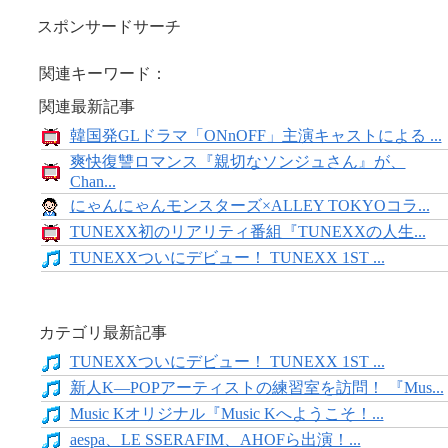
スポンサードサーチ
関連キーワード：
関連最新記事
韓国発GLドラマ「ONnOFF」主演キャストによる ...
爽快復讐ロマンス『親切なソンジュさん』が、
Chan...
にゃんにゃんモンスターズ×ALLEY TOKYOコラ...
TUNEXX初のリアリティ番組『TUNEXXの人生...
TUNEXXついにデビュー！ TUNEXX 1ST ...
カテゴリ最新記事
TUNEXXついにデビュー！ TUNEXX 1ST ...
新人K―POPアーティストの練習室を訪問！ 『Mus...
Music Kオリジナル『Music Kへようこそ！...
aespa、LE SSERAFIM、AHOFら出演！...