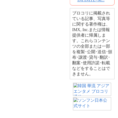
ブロコリに掲載され
ている記事、写真等
に関する著作権は、
IMX, Inc.または情報
提供者に帰属しま
す。これらコンテン
ツの全部または一部
を複製･公開･送信･頒
布･譲渡･貸与･翻訳･
翻案･使用許諾･転載
などをすることはで
きません。