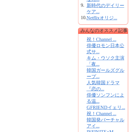
9.
新時代のデイリー
ケア...
10.
Netflixオリジ...
みんなのオススメ記事
祝！Channel ...
俳優ロモン日本公
式サ...
キム・ウソク主演
「夜...
韓国ガールズグル
ープ...
人気韓国ドラマ
『恋の...
俳優ソンフンによ
る温...
GFRIENDイェリ...
祝！Channel ...
韓国発バーチャル
アイ...
INFINITE×M...