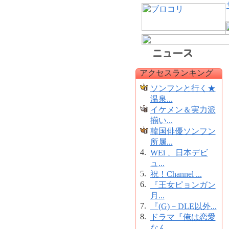
アクセスランキング
ソンフンと行く★
温泉...
イケメン＆実力派
揃い...
韓国俳優ソンフン
所属...
4.
WEi 、日本デビ
ュ...
5.
祝！Channel ...
6.
『王女ピョンガン
月...
7.
『(G)－DLE以外...
8.
ドラマ『俺は恋愛
なん...