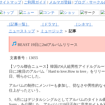
サイトマップ
|
ご利用ガイド
|
メルマガ登録
|
ブログ・サークル
［記事一覧］
［ドラマ］
［シネマ］
ニューストップ
＞
ミュージック
＞
記事
BEAST 19日に2ndアルバムリリース
文書番号：13055
【ソウル聯合ニュース】韓国の6人組男性アイドルグループB
日に2枚目のアルバム「Hard to love.How to love」
日、明らかにした。
アルバムの制作にメンバーも参加し、切なさや男性的な
仕上がったという。
5、6月にはデジタルシングルとしてアルバムのタイトル曲「
Sorry」を公開した。アルバムは19日正午に音楽サイト