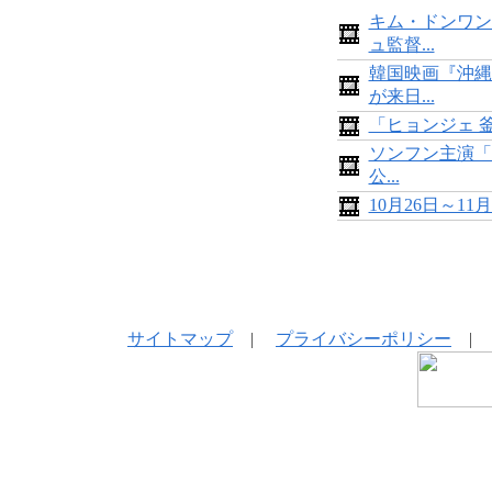
キム・ドンワン
ュ監督...
韓国映画『沖縄
が来日...
「ヒョンジェ 
ソンフン主演「
公...
10月26日～1
サイトマップ
|
プライバシーポリシー