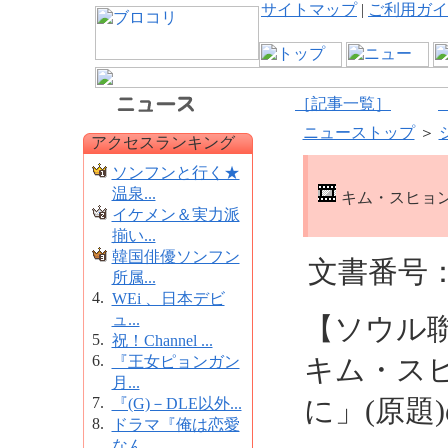
サイトマップ
|
ご利用ガイ
［記事一覧］
ニューストップ
＞
アクセスランキング
ソンフンと行く★
温泉...
キム・スヒョン
イケメン＆実力派
揃い...
韓国俳優ソンフン
文書番号：1
所属...
4.
WEi 、日本デビ
ュ...
【ソウル
5.
祝！Channel ...
6.
『王女ピョンガン
キム・ス
月...
7.
に」(原題
『(G)－DLE以外...
8.
ドラマ『俺は恋愛
なん...