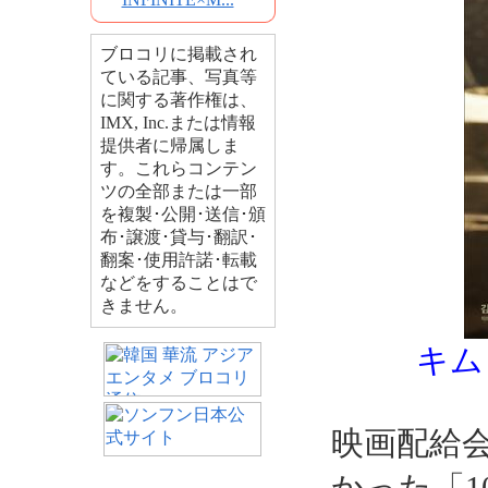
ブロコリに掲載され
ている記事、写真等
に関する著作権は、
IMX, Inc.または情報
提供者に帰属しま
す。これらコンテン
ツの全部または一部
を複製･公開･送信･頒
布･譲渡･貸与･翻訳･
翻案･使用許諾･転載
などをすることはで
きません。
キム
映画配給