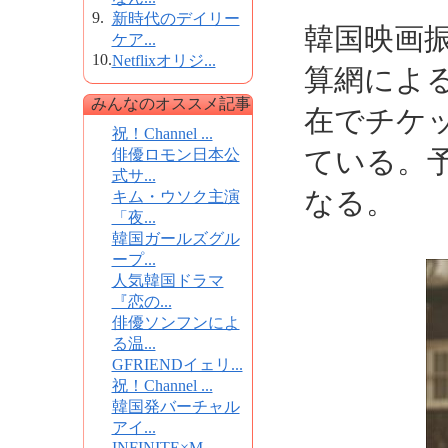
9.
新時代のデイリー
韓国映画
ケア...
10.
Netflixオリジ...
算網による
みんなのオススメ記事
在でチケッ
祝！Channel ...
ている。予
俳優ロモン日本公
式サ...
なる。
キム・ウソク主演
「夜...
韓国ガールズグル
ープ...
人気韓国ドラマ
『恋の...
俳優ソンフンによ
る温...
GFRIENDイェリ...
祝！Channel ...
韓国発バーチャル
アイ...
INFINITE×M...