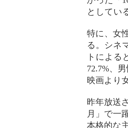
かった「
としてい
特に、女
る。シネ
トによる
72.7%
映画より
昨年放送
月」で一
本格的な主