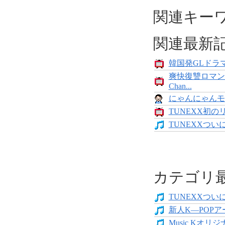
関連キー
関連最新
韓国発GLドラマ
爽快復讐ロマン
Chan...
にゃんにゃんモンス
TUNEXX初の
TUNEXXついにデ
カテゴリ
TUNEXXついにデ
新人K―POPア
Music Kオリジ