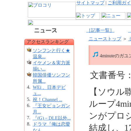
サイトマップ
|
ご利用ガイ
［記事一覧］
ニューストップ
＞
アクセスランキング
ソンフンと行く★
4minuteの
温泉...
イケメン＆実力派
揃い...
文書番号：1
韓国俳優ソンフン
所属...
4.
WEi 、日本デビ
【ソウル
ュ...
5.
祝！Channel ...
ループ4m
6.
『王女ピョンガン
月...
ンがプロジ
7.
『(G)－DLE以外...
8.
ドラマ『俺は恋愛
結成し、
なん...