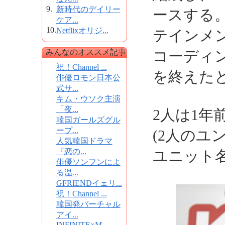
9.
新時代のデイリー
ースする
ケア...
10.
Netflixオリジ...
テインメ
みんなのオススメ記事
コーディ
祝！Channel ...
を終えた
俳優ロモン日本公
式サ...
キム・ウソク主演
「夜...
2人は1
韓国ガールズグル
ープ...
(2人のユ
人気韓国ドラマ
『恋の...
ユニット名
俳優ソンフンによ
る温...
GFRIENDイェリ...
祝！Channel ...
韓国発バーチャル
アイ...
INFINITE×M...