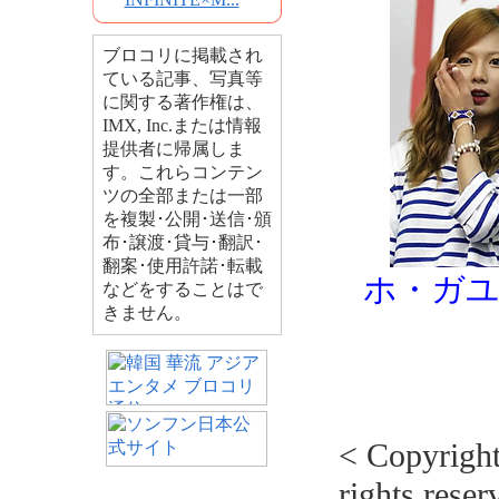
ブロコリに掲載され
ている記事、写真等
に関する著作権は、
IMX, Inc.または情報
提供者に帰属しま
す。これらコンテン
ツの全部または一部
を複製･公開･送信･頒
布･譲渡･貸与･翻訳･
翻案･使用許諾･転載
ホ・ガユ
などをすることはで
きません。
< Copyrig
rights reser