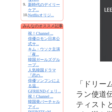
9.
新時代のデイリー
ケア...
10.
Netflixオリジ...
みんなのオススメ記事
祝！Channel ...
俳優ロモン日本公
式サ...
キム・ウソク主演
「夜...
韓国ガールズグル
ープ...
人気韓国ドラマ
『恋の...
俳優ソンフンによ
「ドリー
る温...
GFRIENDイェリ...
ラン使道伝
祝！Channel ...
韓国発バーチャル
ティスト
アイ...
INFINITE×M...