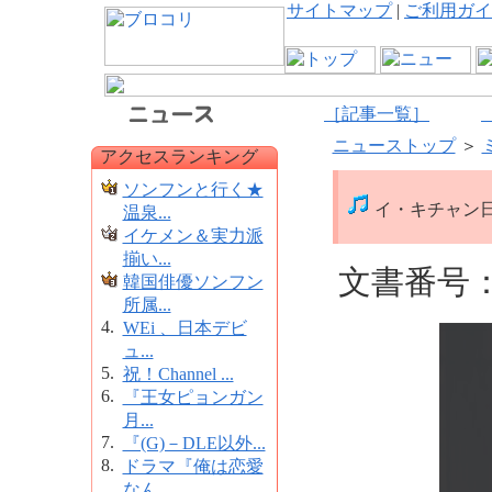
サイトマップ
|
ご利用ガイ
［記事一覧］
ニューストップ
＞
アクセスランキング
ソンフンと行く★
イ・キチャン日本
温泉...
イケメン＆実力派
揃い...
文書番号：1
韓国俳優ソンフン
所属...
4.
WEi 、日本デビ
ュ...
5.
祝！Channel ...
6.
『王女ピョンガン
月...
7.
『(G)－DLE以外...
8.
ドラマ『俺は恋愛
なん...