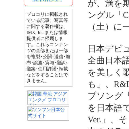
が、満を
ングル「Con
ブロコリに掲載され
ている記事、写真等
（土）に
に関する著作権は、
IMX, Inc.または情報
提供者に帰属しま
す。これらコンテン
日本デビ
ツの全部または一部
を複製･公開･送信･頒
全曲日本
布･譲渡･貸与･翻訳･
翻案･使用許諾･転載
を美しく
などをすることはで
きません。
も」、R
ブソング「
を日本語でカ
Ver.」