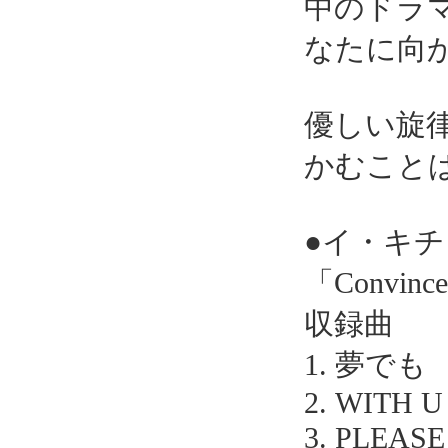
中のドラ
なたに向
優しい旋
かむこと
●イ・キチ
「Convince
収録曲
1. 夢でも
2. WITH U
3. PLEASE