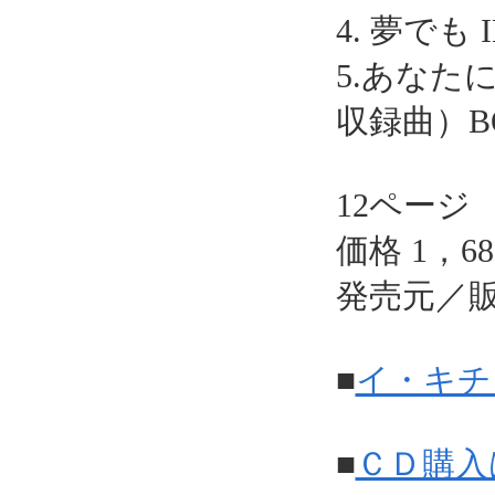
4. 夢でも I
5.あなた
収録曲）BO
12ページ
価格 1，6
発売元／販
■
イ・キチ
■
ＣＤ購入