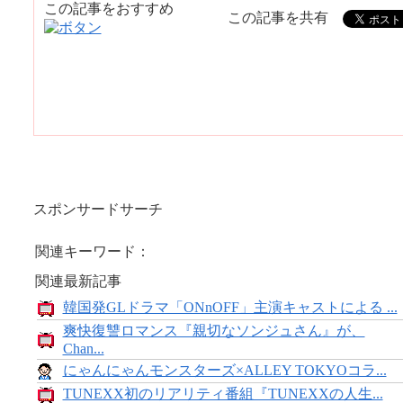
この記事をおすすめ
この記事を共有
スポンサードサーチ
関連キーワード：
関連最新記事
韓国発GLドラマ「ONnOFF」主演キャストによる ...
爽快復讐ロマンス『親切なソンジュさん』が、
Chan...
にゃんにゃんモンスターズ×ALLEY TOKYOコラ...
TUNEXX初のリアリティ番組『TUNEXXの人生...