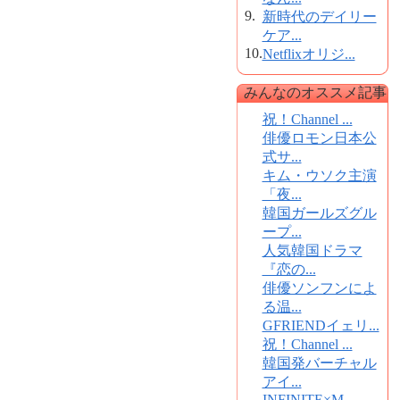
9.
新時代のデイリー
ケア...
10.
Netflixオリジ...
みんなのオススメ記事
祝！Channel ...
俳優ロモン日本公
式サ...
キム・ウソク主演
「夜...
韓国ガールズグル
ープ...
人気韓国ドラマ
『恋の...
俳優ソンフンによ
る温...
GFRIENDイェリ...
祝！Channel ...
韓国発バーチャル
アイ...
INFINITE×M...