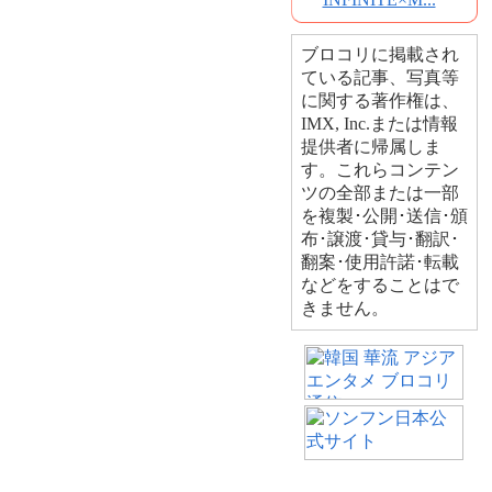
ブロコリに掲載され
ている記事、写真等
に関する著作権は、
IMX, Inc.または情報
提供者に帰属しま
す。これらコンテン
ツの全部または一部
を複製･公開･送信･頒
布･譲渡･貸与･翻訳･
翻案･使用許諾･転載
などをすることはで
きません。