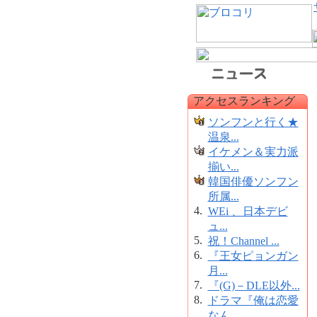
アクセスランキング
ソンフンと行く★
温泉...
イケメン＆実力派
揃い...
韓国俳優ソンフン
所属...
4.
WEi 、日本デビ
ュ...
5.
祝！Channel ...
6.
『王女ピョンガン
月...
7.
『(G)－DLE以外...
8.
ドラマ『俺は恋愛
なん...