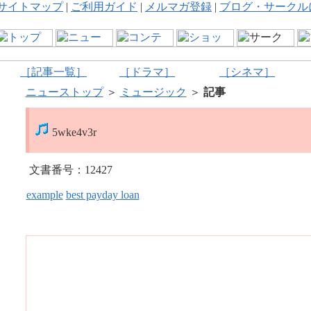
サイトマップ
|
ご利用ガイド
|
メルマガ登録
|
ブログ・サークル
［記事一覧］
［ドラマ］
［シネマ］
ニューストップ
＞
ミュージック
＞
記事
5wke4v3r
文書番号：12427
example
best payday loan