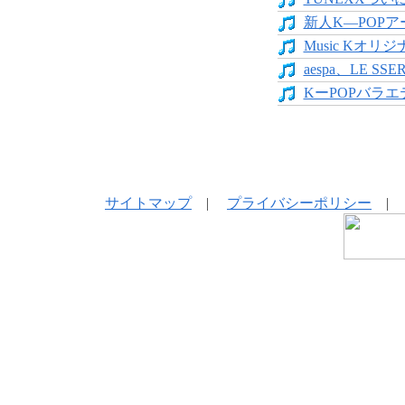
新人K―POPア
Music Kオリジ
aespa、LE SS
KーPOPバラエテ
サイトマップ
|
プライバシーポリシー