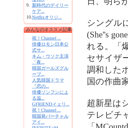
日、明ら
9.
新時代のデイリー
ケア...
10.
Netflixオリジ...
シングル
みんなのオススメ記事
(She''s
祝！Channel ...
れる。「
俳優ロモン日本公
式サ...
セサイザ
キム・ウソク主演
「夜...
調和したポ
韓国ガールズグル
ープ...
国の作曲
人気韓国ドラマ
『恋の...
俳優ソンフンによ
る温...
超新星は
GFRIENDイェリ...
祝！Channel ...
テレビチャ
韓国発バーチャル
アイ...
「MCoun
INFINITE×M...