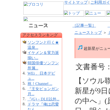
サイトマップ
|
ご利用ガイ
［記事一覧］
ニューストップ
＞
アクセスランキング
ソンフンと行く★
温泉...
超新星がニュー
イケメン＆実力派
揃い...
韓国俳優ソンフン
文書番号：1
所属...
4.
WEi 、日本デビ
ュ...
【ソウル
5.
祝！Channel ...
6.
『王女ピョンガン
新星が9
月...
7.
の中へ」(
『(G)－DLE以外...
8.
ドラマ『俺は恋愛
なん...