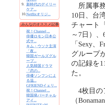
所属事務
9.
新時代のデイリー
ケア...
10日、台
10.
Netflixオリジ...
チャート「
みんなのオススメ記事
祝！Channel ...
～7日）
俳優ロモン日本公
式サ...
「Sexy、
キム・ウソク主演
「夜...
グループが
韓国ガールズグル
ープ...
の記録を1
人気韓国ドラマ
『恋の...
た。
俳優ソンフンによ
る温...
GFRIENDイェリ...
4枚目の
祝！Channel ...
韓国発バーチャル
（Bonam
アイ...
INFINITE×M...