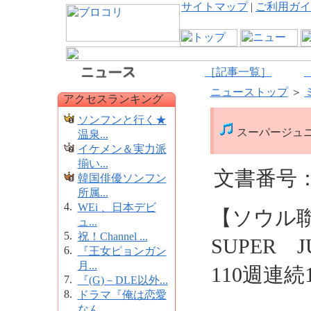
サイトマップ
|
ご利用ガイ
［記事一覧］
ニューストップ
＞
アクセスランキング
ソンフンと行く★
スーパージュニ
温泉...
イケメン＆実力派
揃い...
文書番号：1
韓国俳優ソンフン
所属...
4.
WEi 、日本デビ
【ソウル
ュ...
5.
祝！Channel ...
SUPER
6.
『王女ピョンガン
月...
110週連
7.
『(G)－DLE以外...
8.
ドラマ『俺は恋愛
なん...