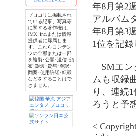
年8月第2
ブロコリに掲載され
アルバムタイ
ている記事、写真等
に関する著作権は、
年8月第3
IMX, Inc.または情報
提供者に帰属しま
1位を記
す。これらコンテン
ツの全部または一部
を複製･公開･送信･頒
SMエン
布･譲渡･貸与･翻訳･
翻案･使用許諾･転載
ムも収録
などをすることはで
きません。
り、連続
ろうと予
< Copyrig