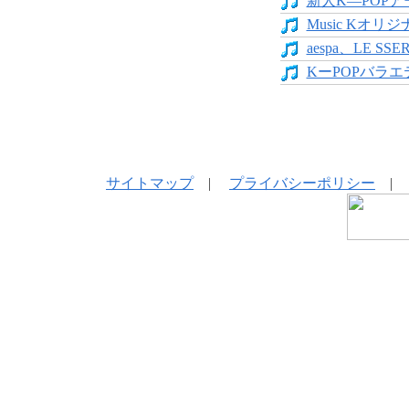
新人K―POPア
Music Kオリジ
aespa、LE SS
KーPOPバラエテ
サイトマップ
|
プライバシーポリシー