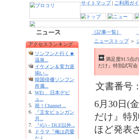
サイトマップ
|
ご利用ガイ
［記事一覧］
ニューストップ
＞
アクセスランキング
ソンフンと行く★
満足度91.5
温泉...
だけ』特別試写会
イケメン＆実力派
揃い...
韓国俳優ソンフン
文書番号：1
所属...
4.
WEi 、日本デビ
ュ...
6月30日
5.
祝！Channel ...
6.
『王女ピョンガン
だけ』特
月...
7.
『(G)－DLE以外...
ほど発表
8.
ドラマ『俺は恋愛
なん...