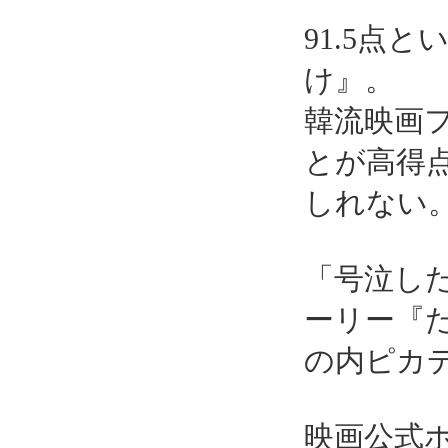
91.5点
け』。
韓流映画
とが高得
しれない
「号泣し
ーリー『た
の内ピカ
映画公式