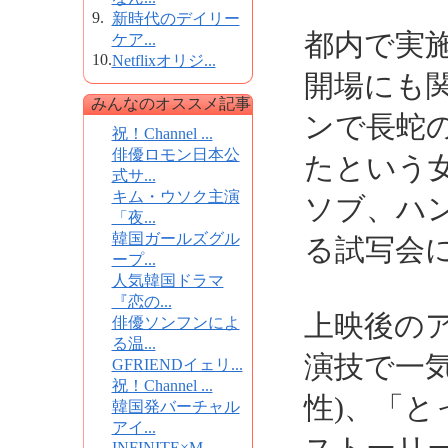
9.
新時代のデイリー
都内で実
ケア...
10.
Netflixオリジ...
開場にも
みんなのオススメ記事
ンで長蛇
祝！Channel ...
俳優ロモン日本公
たという
式サ...
キム・ウソク主演
ソブ、ハ
「夜...
韓国ガールズグル
る試写会
ープ...
人気韓国ドラマ
『恋の...
上映後の
俳優ソンフンによ
る温...
演技で一気
GFRIENDイェリ...
祝！Channel ...
性)、「
韓国発バーチャル
アイ...
INFINITE×M...