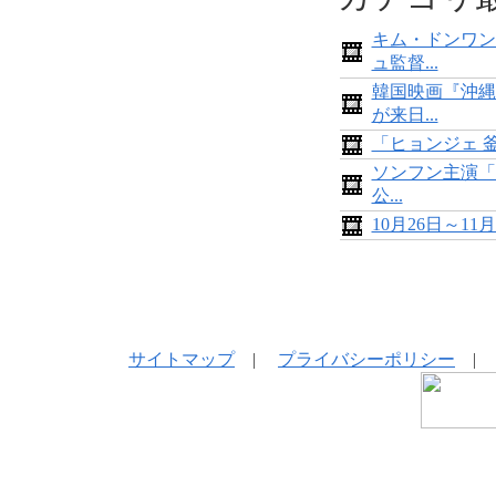
キム・ドンワン
ュ監督...
韓国映画『沖縄
が来日...
「ヒョンジェ 
ソンフン主演「
公...
10月26日～1
サイトマップ
|
プライバシーポリシー