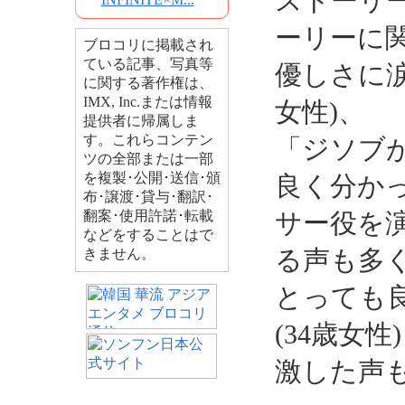
ストーリー
ーリーに
ブロコリに掲載され
ている記事、写真等
優しさに涙
に関する著作権は、
IMX, Inc.または情報
女性)、
提供者に帰属しま
す。これらコンテン
「ジソブ
ツの全部または一部
を複製･公開･送信･頒
良く分かっ
布･譲渡･貸与･翻訳･
翻案･使用許諾･転載
サー役を
などをすることはで
る声も多
きません。
とっても
(34歳女
激した声