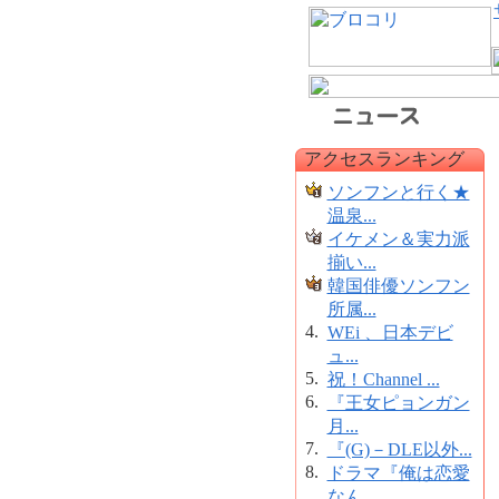
アクセスランキング
ソンフンと行く★
温泉...
イケメン＆実力派
揃い...
韓国俳優ソンフン
所属...
4.
WEi 、日本デビ
ュ...
5.
祝！Channel ...
6.
『王女ピョンガン
月...
7.
『(G)－DLE以外...
8.
ドラマ『俺は恋愛
なん...