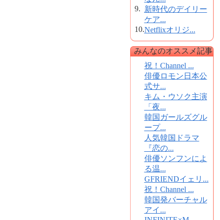
9.
新時代のデイリー
ケア...
10.
Netflixオリジ...
みんなのオススメ記事
祝！Channel ...
俳優ロモン日本公
式サ...
キム・ウソク主演
「夜...
韓国ガールズグル
ープ...
人気韓国ドラマ
『恋の...
俳優ソンフンによ
る温...
GFRIENDイェリ...
祝！Channel ...
韓国発バーチャル
アイ...
INFINITE×M...