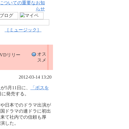
についての重要なお知
らせ
［ミュージック］
オス
VDリリー
スメ
2012-03-14 13:20
」
が5月11日に、
「ボスを
日に発売する。
」や日本でのドラマ出演が
韓国ドラマの連ドラに初出
出来て社内での信頼も厚
好演した。