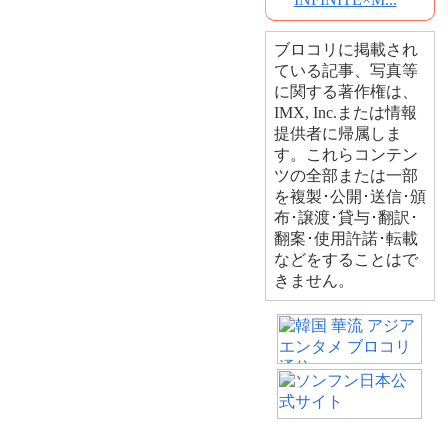
ブロコリに掲載され
ている記事、写真等
に関する著作権は、
IMX, Inc.または情報
提供者に帰属しま
す。これらコンテン
ツの全部または一部
を複製･公開･送信･頒
布･譲渡･貸与･翻訳･
翻案･使用許諾･転載
などをすることはで
きません。