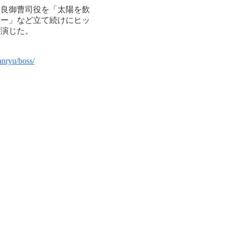
不良御曹司役を「太陽を飲
リー」など立て続けにヒッ
が演じた。
anryu/boss/