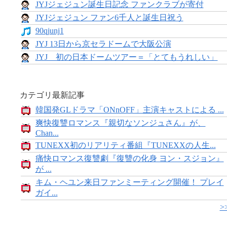
JYJジェジュン誕生日記念 ファンクラブが寄付
JYJジェジュン ファン6千人と誕生日祝う
90qjunj1
JYJ 13日から京セラドームで大阪公演
JYJ 初の日本ドームツアー＝「とてもうれしい」
カテゴリ最新記事
韓国発GLドラマ「ONnOFF」主演キャストによる ...
爽快復讐ロマンス『親切なソンジュさん』が、
Chan...
TUNEXX初のリアリティ番組『TUNEXXの人生...
痛快ロマンス復讐劇『復讐の化身 ヨン・スジョン』
が ...
キム・ヘユン来日ファンミーティング開催！ プレイ
ガイ...
>