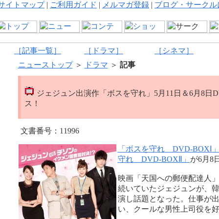
サイトマップ
|
ご利用ガイド
|
メルマガ登録
|
ブログ・サークル
［記事一覧］
［ドラマ］
［シネマ］
ニューストップ
＞
ドラマ
＞
記事
ジェジュン出演作「ボスを守れ」5月11日＆6月8日D
ス！
文書番号：11996
「ボスを守れ DVD-BOXⅠ
守れ DVD-BOXⅡ」
が6月8
映画「天国への郵便配達人
続いていたジェジュンが、
演し話題となった。仕事が
い、クールな男性上司役を