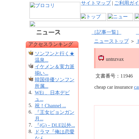
サイトマップ
|
ご利用ガイ
［記事一覧］
ニューストップ
＞
アクセスランキング
ソンフンと行く★
untnzvax
温泉...
イケメン＆実力派
揃い...
文書番号：11946
韓国俳優ソンフン
所属...
cheap car insurance
ca
4.
WEi 、日本デビ
ュ...
5.
祝！Channel ...
6.
『王女ピョンガン
月...
7.
『(G)－DLE以外...
8.
ドラマ『俺は恋愛
なん...