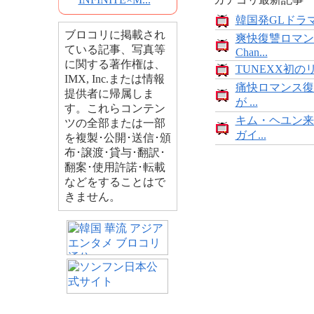
韓国発GLドラマ
ブロコリに掲載され
爽快復讐ロマン
ている記事、写真等
Chan...
に関する著作権は、
TUNEXX初の
IMX, Inc.または情報
痛快ロマンス復
提供者に帰属しま
が ...
す。これらコンテン
キム・ヘユン来
ツの全部または一部
ガイ...
を複製･公開･送信･頒
布･譲渡･貸与･翻訳･
翻案･使用許諾･転載
などをすることはで
きません。