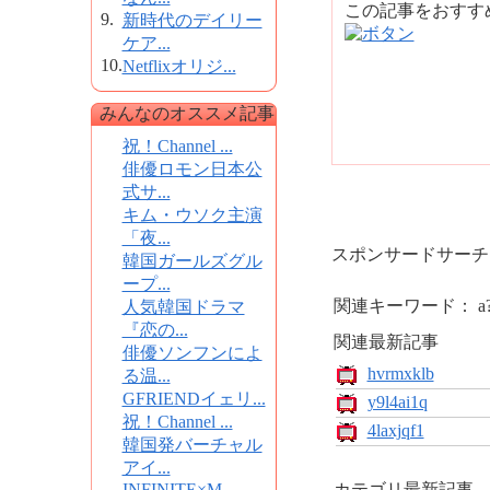
この記事をおす
9.
新時代のデイリー
ケア...
10.
Netflixオリジ...
みんなのオススメ記事
祝！Channel ...
俳優ロモン日本公
式サ...
キム・ウソク主演
「夜...
スポンサードサーチ
韓国ガールズグル
ープ...
関連キーワード： a??a?
人気韓国ドラマ
『恋の...
関連最新記事
俳優ソンフンによ
hvrmxklb
る温...
GFRIENDイェリ...
y9l4ai1q
祝！Channel ...
4laxjqf1
韓国発バーチャル
アイ...
INFINITE×M...
カテゴリ最新記事